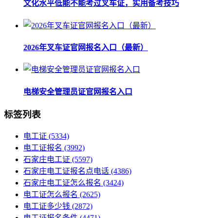
文化水平低能不能考过叉车证，实用备考技巧
2026年叉车证官网报名入口（最新）
电梯安全管理员证官网报名入口
标签列表
电工证
(5334)
电工证报名
(3992)
石家庄电工证
(5597)
石家庄电工证报名点电话
(4386)
石家庄电工证怎么报名
(3424)
电工证怎么报名
(2625)
电工证多少钱
(2872)
电工证报名条件
(4471)