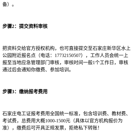
备）。
步骤2：提交资料审核
把资料交给官方授权机构，也可直接提交至石家庄新华区水上
公园附近报名点（电话：17732150507），工作人员会统一上
报至当地应急管理部门审核，审核时间一般1个工作日，审核
通过后会通知你缴费、参加培训。
步骤3：缴纳报考费用
石家庄电工证报考费用全国统一标准，包含培训费、教材费、
考试费，总费用大概1000-1500元（具体以官方机构报价为
准），缴费后可开具正规发票，拒绝私下转账！