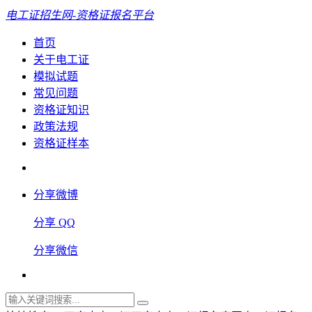
电工证招生网-资格证报名平台
首页
关于电工证
模拟试题
常见问题
资格证知识
政策法规
资格证样本
分享微博
分享 QQ
分享微信