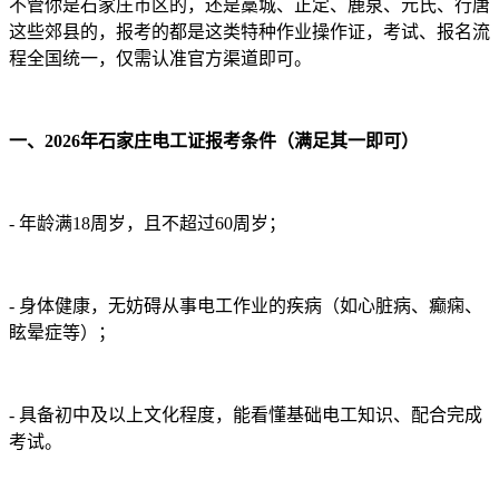
不管你是石家庄市区的，还是藁城、正定、鹿泉、元氏、行唐
这些郊县的，报考的都是这类特种作业操作证，考试、报名流
程全国统一，仅需认准官方渠道即可。
一、2026年石家庄电工证报考条件（满足其一即可）
- 年龄满18周岁，且不超过60周岁；
- 身体健康，无妨碍从事电工作业的疾病（如心脏病、癫痫、
眩晕症等）；
- 具备初中及以上文化程度，能看懂基础电工知识、配合完成
考试。