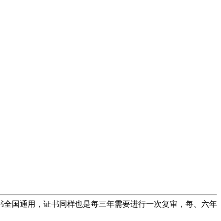
书全国通用，证书同样也是每三年需要进行一次复审，每、六年