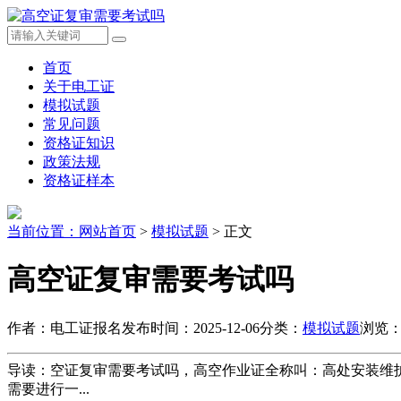
首页
关于电工证
模拟试题
常见问题
资格证知识
政策法规
资格证样本
当前位置：
网站首页
>
模拟试题
> 正文
高空证复审需要考试吗
作者：电工证报名
发布时间：2025-12-06
分类：
模拟试题
浏览：
导读：空证复审需要考试吗，高空作业证全称叫：高处安装维
需要进行一...