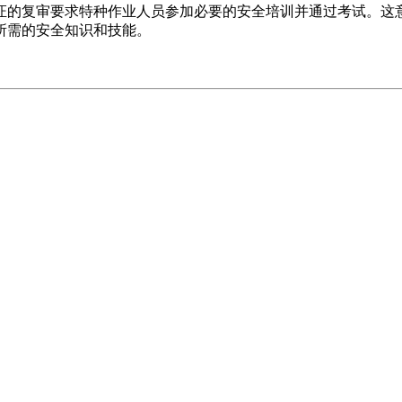
证的复审要求特种作业人员参加必要的安全培训并通过考试。这
所需的安全知识和技能。