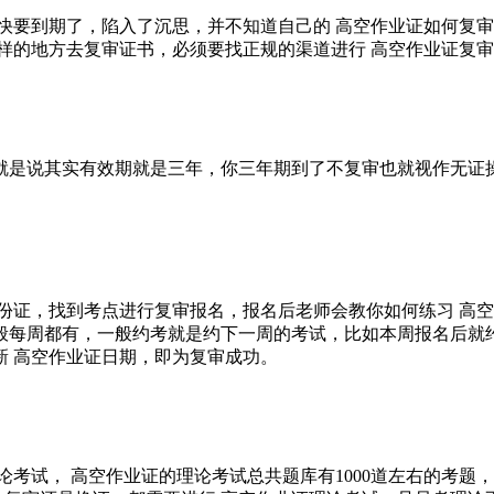
证快要到期了，陷入了沉思，并不知道自己的 高空作业证如何复
样的地方去复审证书，必须要找正规的渠道进行 高空作业证复
就是说其实有效期就是三年，你三年期到了不复审也就视作无证操
份证，找到考点进行复审报名，报名后老师会教你如何练习 高
一般每周都有，一般约考就是约下一周的考试，比如本周报名后就
新 高空作业证日期，即为复审成功。
考试， 高空作业证的理论考试总共题库有1000道左右的考题