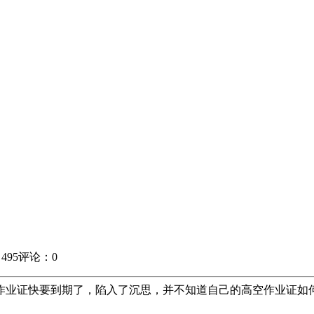
495
评论：0
作业证快要到期了，陷入了沉思，并不知道自己的高空作业证如