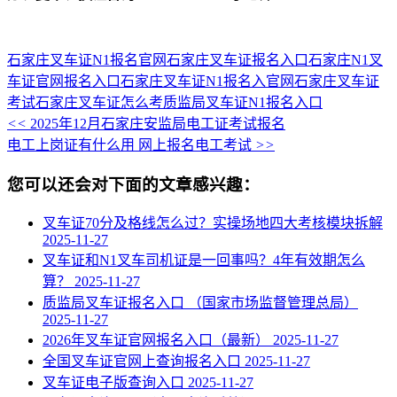
石家庄叉车证N1报名官网
石家庄叉车证报名入口
石家庄N1叉
车证官网报名入口
石家庄叉车证N1报名入官网
石家庄叉车证
考试
石家庄叉车证怎么考
质监局叉车证N1报名入口
<<
2025年12月石家庄安监局电工证考试报名
电工上岗证有什么用 网上报名电工考试
>>
您可以还会对下面的文章感兴趣：
叉车证70分及格线怎么过？实操场地四大考核模块拆解
2025-11-27
叉车证和N1叉车司机证是一回事吗？4年有效期怎么
算？
2025-11-27
质监局叉车证报名入口 （国家市场监督管理总局）
2025-11-27
2026年叉车证官网报名入口（最新）
2025-11-27
全国叉车证官网上查询报名入口
2025-11-27
叉车证电子版查询入口
2025-11-27