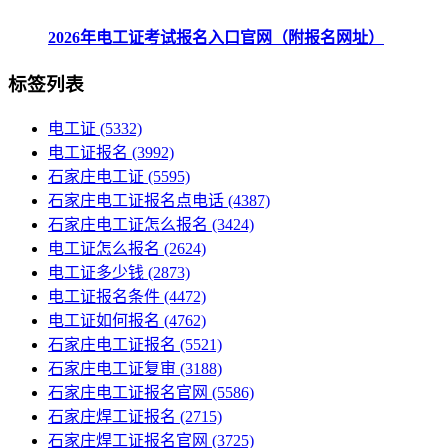
2026年电工证考试报名入口官网（附报名网址）
标签列表
电工证
(5332)
电工证报名
(3992)
石家庄电工证
(5595)
石家庄电工证报名点电话
(4387)
石家庄电工证怎么报名
(3424)
电工证怎么报名
(2624)
电工证多少钱
(2873)
电工证报名条件
(4472)
电工证如何报名
(4762)
石家庄电工证报名
(5521)
石家庄电工证复审
(3188)
石家庄电工证报名官网
(5586)
石家庄焊工证报名
(2715)
石家庄焊工证报名官网
(3725)