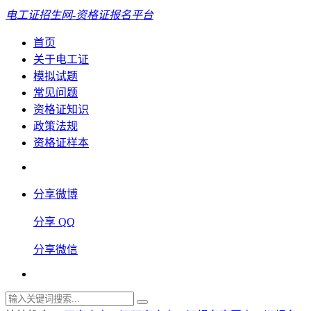
电工证招生网-资格证报名平台
首页
关于电工证
模拟试题
常见问题
资格证知识
政策法规
资格证样本
分享微博
分享 QQ
分享微信