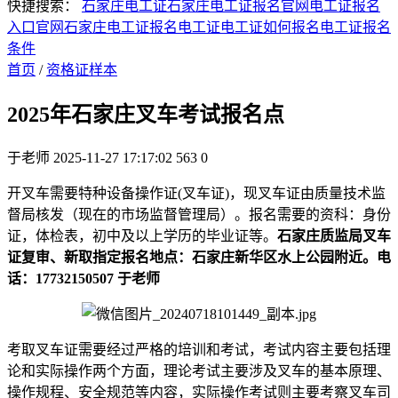
快捷搜索：
石家庄电工证
石家庄电工证报名官网
电工证报名
入口官网
石家庄电工证报名
电工证
电工证如何报名
电工证报名
条件
首页
/
资格证样本
2025年石家庄叉车考试报名点
于老师
2025-11-27 17:17:02
563
0
开叉车需要特种设备操作证(叉车证)，现叉车证由质量技术监
督局核发（现在的市场监督管理局）。报名需要的资科：身份
证，体检表，初中及以上学历的毕业证等。
石家庄质监局叉车
证复审、新取指定报名地点：石家庄新华区水上公园附近。电
话：17732150507 于老师
考取叉车证需要经过严格的培训和考试，考试内容主要包括理
论和实际操作两个方面，理论考试主要涉及叉车的基本原理、
操作规程、安全规范等内容，实际操作考试则主要考察叉车司