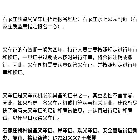
石家庄质监局叉车证指定报名地址：石家庄水上公园附近（石
家庄质监局指定报名中心）。
叉车证的有效期一般为四年，持证人员需要按照规定进行年审
和换证，一旦证书过期或未按时进行年审，将会被注销或撤
销，因此，叉车司机需要认真保管叉车证，并按照规定进行年
审和换证。
叉车证是叉车司机必须具备的证书之一，其重要性不言而喻。
因此，如果您是一名叉车司机或打算从事相关职业，建议您尽
快了解有关叉车证的培训和考试信息，并认真进行培训和考
试，以便早日获得叉车证。
石家庄特种设备叉车证、吊车证、观光车证、安全管理员证新
办、复审、换证咨询：17732150507 于老师