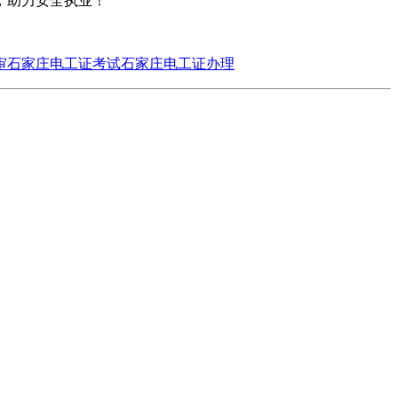
效，助力安全执业！
审
石家庄电工证考试
石家庄电工证办理