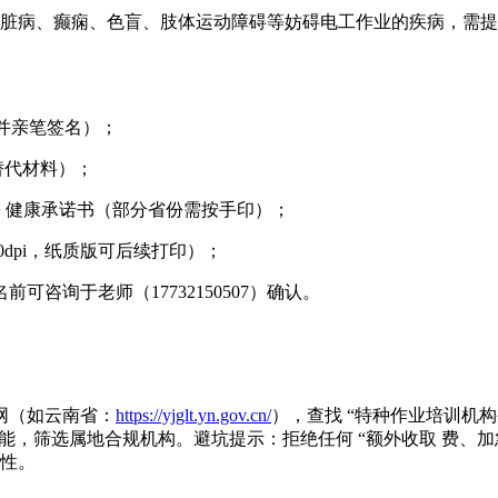
考）、心脏病、癫痫、色盲、肢体运动障碍等妨碍电工作业的疾病，
 并亲笔签名）；
替代材料）；
+ 健康承诺书（部分省份需按手印）；
0dpi，纸质版可后续打印）；
咨询于老师（17732150507）确认。
网（如云南省：
https://yjglt.yn.gov.cn/
），查找 “特种作业培训机构
功能，筛选属地合规机构。避坑提示：拒绝任何 “额外收取 费、
规性。