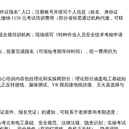
作证报名” 入口；注册账号并填写个人信息（姓名、身份证
纳 1150 元考试培训费用（部分省份需通过机构代缴，可联
 或合规培训机构；现场填写《特种作业人员安全技术考核申请
机构，批量完成报名（可缩短考期等待时间），统一费用仍为
合培训模式。核心培训内容包括理论和实操两部分：理论部分涵盖电工基础知
机正反转接线、漏保测试、VR 模拟接地线挂接、灭火器选择与
证原件、报名凭证）的通知，可联系于老师查询考期进度；
分钟，核心考点有电工基础、安全规范、法律法规、隐患识别；实操考试
缘手套检测）、安全操作（双控灯接线、电机正反转）、隐患排除