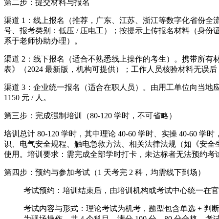
第二步：提交材料与报名
渠道 1：线上报名（推荐，广东、江苏、浙江等数字化省份全
号、报考类别：低压 / 压电工）；按提示上传报名材料（身份
系于老师协助办理）。
渠道 2：线下报名（适合不熟悉线上操作的考生）。携带所有
表》（2024 最新版，机构可提供）；工作人员核验材料无误后
渠道 3：企业统一报名（适合在职人员）。由用工单位向当地
1150 元 / 人。
第三步：完成强制培训（80-120 学时，不可省略）
培训总计 80-120 学时，其中理论 40-60 学时、实操 4
识、电气安全规程、触电急救方法、相关法律法规（如《安全生
使用。培训要求：需完成全部学时打卡，未达标者无法预约考试，
第四步：预约与参加考试（1 天考完 2 科，均需线下到场）
考试预约：培训结束后，由培训机构或考试中心统一在官
考试内容与形式：理论考试为机考，题型包含单选 + 判断，
为现场操作，共 4 个科目，满分 100 分，80 分