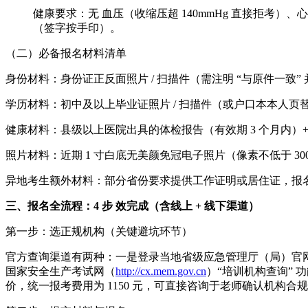
健康要求：无 血压（收缩压超 140mmHg 直接拒
（签字按手印）。
（二）必备报名材料清单
身份材料：身份证正反面照片 / 扫描件（需注明 “与原件一致”
学历材料：初中及以上毕业证照片 / 扫描件（或户口本本人页
健康材料：县级以上医院出具的体检报告（有效期 3 个月内）
照片材料：近期 1 寸白底无美颜免冠电子照片（像素不低于 30
异地考生额外材料：部分省份要求提供工作证明或居住证，报名前可
三、报名全流程：4 步 效完成（含线上 + 线下渠道）
第一步：选正规机构（关键避坑环节）
官方查询渠道有两种：一是登录当地省级应急管理厅（局）官
国家安全生产考试网（
http://cx.mem.gov.cn
）“培训机构查询” 
价，统一报考费用为 1150 元，可直接咨询于老师确认机构合