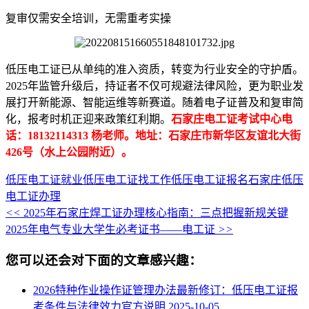
复审仅需安全培训，无需重考实操
低压电工证已从单纯的准入资质，转变为行业安全的守护盾。
2025年监管升级后，持证者不仅可规避法律风险，更为职业发
展打开新能源、智能运维等新赛道。随着电子证普及和复审简
化，报考时机正迎来政策红利期。
石家庄电工证考试中心电
话：18132114313 杨老师。地址：石家庄市新华区友谊北大街
426号（水上公园附近）。
低压电工证就业
低压电工证找工作
低压电工证报名
石家庄低压
电工证办理
<<
2025年石家庄焊工证办理核心指南：三点把握新规关键
2025年电气专业大学生必考证书——电工证
>>
您可以还会对下面的文章感兴趣：
2026特种作业操作证管理办法最新修订：低压电工证报
考条件与法律效力官方说明
2025-10-05