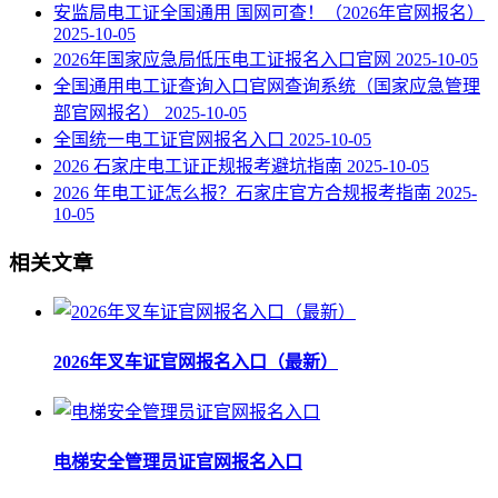
安监局电工证全国通用 国网可查！（2026年官网报名）
2025-10-05
2026年国家应急局低压电工证报名入口官网
2025-10-05
全国通用电工证查询入口官网查询系统（国家应急管理
部官网报名）
2025-10-05
全国统一电工证官网报名入口
2025-10-05
2026 石家庄电工证正规报考避坑指南
2025-10-05
2026 年电工证怎么报？石家庄官方合规报考指南
2025-
10-05
相关文章
2026年叉车证官网报名入口（最新）
电梯安全管理员证官网报名入口