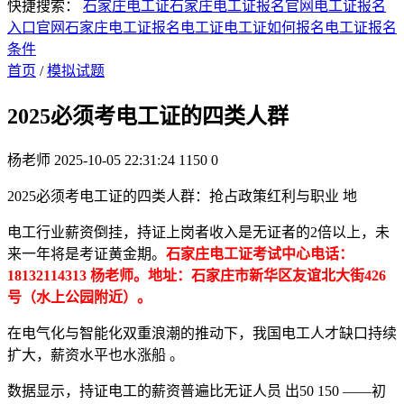
快捷搜索：
石家庄电工证
石家庄电工证报名官网
电工证报名
入口官网
石家庄电工证报名
电工证
电工证如何报名
电工证报名
条件
首页
/
模拟试题
2025必须考电工证的四类人群
杨老师
2025-10-05 22:31:24
1150
0
2025必须考电工证的四类人群：抢占政策红利与职业 地
电工行业薪资倒挂，持证上岗者收入是无证者的2倍以上，未
来一年将是考证黄金期。
石家庄电工证考试中心电话：
18132114313 杨老师。地址：石家庄市新华区友谊北大街426
号（水上公园附近）。
在电气化与智能化双重浪潮的推动下，我国电工人才缺口持续
扩大，薪资水平也水涨船 。
数据显示，持证电工的薪资普遍比无证人员 出50 150 ——初