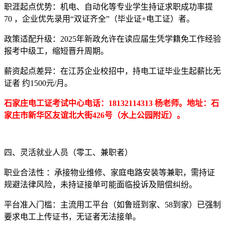
职涯起点优势：机电、自动化等专业学生持证求职成功率提
70 ，企业优先录用“双证齐全”（毕业证+电工证）者。
政策适配升级：2025年新政允许在读应届生凭学籍免工作经验
报考中级工，缩短晋升周期。
薪资起点差异：在江苏企业校招中，持电工证毕业生起薪比无
证者 约1500元/月。
石家庄电工证考试中心电话：18132114313 杨老师。地址：石
家庄市新华区友谊北大街426号（水上公园附近）。
四、灵活就业人员（零工、兼职者）
职业合法性 ：承接物业维修、家庭电路安装等兼职，需持证
规避法律风险，未持证接单可能面临投诉及赔偿纠纷。
平台准入门槛：主流用工平台（如鲁班到家、58到家）已强制
要求电工上传证书，无证者无法接单。