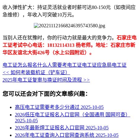
收入弹性扩大：持证灵活就业者时薪可达80-150元（如夜间应
急维修），年收入可突破10万元。
当别人还在犹豫时，你的行动力就是最大的竞争力。
石家庄电
工证考试中心电话：18132114313 杨老师。地址：石家庄市新
华区友谊北大街426号（水上公园附近）。
电工证怎么报名
什么人需要考电工证
电工证
应急局电工证
<<
如何考装载机证（铲车证）
2025年电工证复审与换证时间及流程
>>
您可以还会对下面的文章感兴趣：
高压电工证需要考多少分通过
2025-10-05
2026低压电工证报名入口官网（全国通用 国网可查）
2025-10-05
2026年最新焊工证报名入口官网
2025-10-05
2026年电工证查询入口官网查询系统
2025-10-05