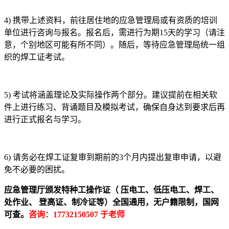
4) 携带上述资料，前往居住地的应急管理局或有资质的培训
单位进行咨询与报名。报名后，需进行为期15天的学习（请注
意，个别地区可能有所不同）。随后，等待应急管理局统一组
织的焊工证考试。
5) 考试将涵盖理论及实际操作两个部分。建议提前在相关软
件上进行练习、背诵题目及模拟考试，确保自身达到要求后再
进行正式报名与学习。
6) 请务必在焊工证复审到期前的3个月内提出复审申请，以避
免不必要的困扰。
应急管理厅颁发特种工操作证（ 压电工、低压电工、焊工、
处作业、 登高证、制冷证等）全国通用，无户籍限制，国网
可查。
咨询：17732150507 于老师