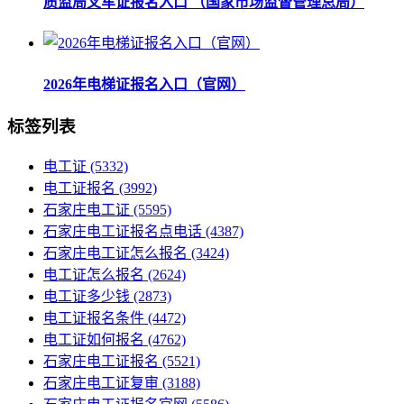
质监局叉车证报名入口 （国家市场监督管理总局）
2026年电梯证报名入口（官网）
标签列表
电工证
(5332)
电工证报名
(3992)
石家庄电工证
(5595)
石家庄电工证报名点电话
(4387)
石家庄电工证怎么报名
(3424)
电工证怎么报名
(2624)
电工证多少钱
(2873)
电工证报名条件
(4472)
电工证如何报名
(4762)
石家庄电工证报名
(5521)
石家庄电工证复审
(3188)