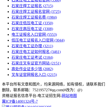
石家庄电工证报名官网
(5586)
石家庄焊工证报名
(2715)
石家庄焊工证报名官网
(3725)
石家庄焊工证报名费
(1984)
石家庄低压电工证
(3350)
石家庄高压电工证
(3308)
电工证报名入口官网
(5553)
低压电工证报名入口官网
(3044)
石家庄电工证办理
(3211)
石家庄电工证如何报名
(3461)
石家庄电工证考试
(2184)
石家庄叉车证官方网站
(2151)
高处作业证多少钱
(2082)
叉车证官网报名入口
(2215)
本平台所有文章和图片，均来源网络，如有侵权，请联系我们
删除，联系邮箱：752195727#qq.com(#改为：@)
资格证报名信息平台-电工证招生网-
网站地图
冀ICP备14001324号-7