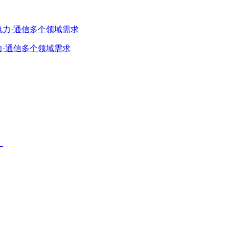
力·通信多个领域需求