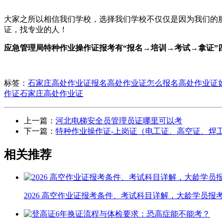
大家之所以相信我们学校，选择我们学校不仅仅是因为我们的
证，找专业的人！
应急管理局特种作业操作证报考有“报名→培训→考试→拿证
标签：
石家庄高处作业证报名
高处作业证怎么报名
高处作业证
作证
石家庄高处作业证
上一篇：
河北电梯安全员管理员证哪里可以考
下一篇：
特种作业操作证-上岗证（电工证、高空证、焊
相关推荐
2026 高空作业证报考条件、考试科目详解，大龄学员报