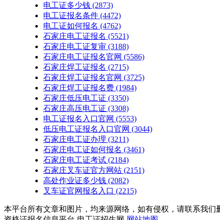
电工证多少钱
(2873)
电工证报名条件
(4472)
电工证如何报名
(4762)
石家庄电工证报名
(5521)
石家庄电工证复审
(3188)
石家庄电工证报名官网
(5586)
石家庄焊工证报名
(2715)
石家庄焊工证报名官网
(3725)
石家庄焊工证报名费
(1984)
石家庄低压电工证
(3350)
石家庄高压电工证
(3308)
电工证报名入口官网
(5553)
低压电工证报名入口官网
(3044)
石家庄电工证办理
(3211)
石家庄电工证如何报名
(3461)
石家庄电工证考试
(2184)
石家庄叉车证官方网站
(2151)
高处作业证多少钱
(2082)
叉车证官网报名入口
(2215)
本平台所有文章和图片，均来源网络，如有侵权，请联系我们删除，联系邮
资格证报名信息平台-电工证招生网-
网站地图