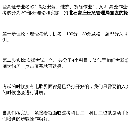
登高证专业名称“ 高处安装、维护、拆除作业”，又叫 高处作
考试分为2个部分理论和实操。
河北石家庄应急管理局颁发的操
第一步理论：理论考试，机考，100分，80分及格，题型分
训。
第二步实操:实操考试，他一共分了4个科目，类似于咱们考
脑为触屏，点击屏幕就可选择。
考试的时候所有电脑界面都是已经打开好的，我们只需要输入身
的时候也会进行讲解。
当我们考完后，紧接着就面临这考科目二，科目二也就是动手
们培训的步骤操作就好。