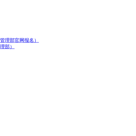
管理部官网报名）
管理部）