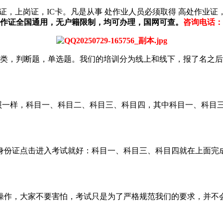
业证，上岗证，IC卡。凡是从事 处作业人员必须取得 高处作业
作证全国通用，无户籍限制，均可办理，国网可查。
咨询电话：17
为两类，判断题，单选题。我们的培训分为线上和线下，报了名之
驾照一样，科目一、科目二、科目三、科目四，其中科目一、科目
份证点击进入考试就好：科目一、科目三、科目四就在上面完成
操作，大家不要害怕，考试只是为了严格规范我们的要求，并不