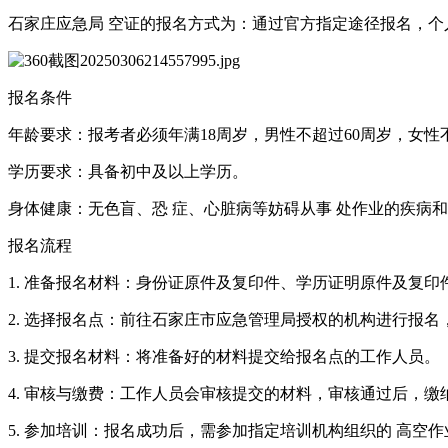
石家庄应急局 空证的报名方式为：通过官方指定途径报名，
报名条件
年龄要求：报考者必须年满18周岁，男性不超过60周岁，女性
学历要求：具备初中及以上学历。
身体健康：无色盲、恐 症、心脏病等妨碍从事 处作业的疾病
报名流程
1. 准备报名材料：身份证原件及复印件、学历证明原件及复
2. 选择报名点：前往石家庄市应急管理局授权的机构进行报名，如
3. 提交报名材料：将准备好的材料提交给报名点的工作人员。
4. 审核与缴费：工作人员会审核提交的材料，审核通过后，缴
5. 参加培训：报名成功后，需参加指定培训机构组织的 高空