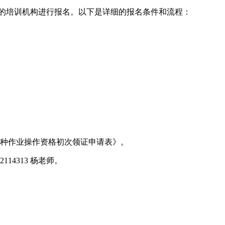
的培训机构进行报名。以下是详细的报名条件和流程：
特种作业操作资格初次领证申请表》。
4313 杨老师。