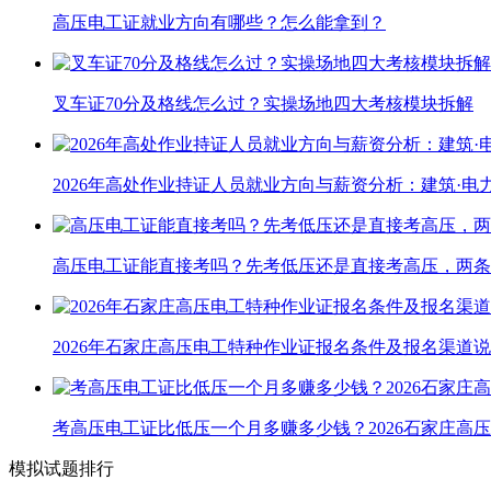
高压电工证就业方向有哪些？怎么能拿到？
叉车证70分及格线怎么过？实操场地四大考核模块拆解
2026年高处作业持证人员就业方向与薪资分析：建筑·电
高压电工证能直接考吗？先考低压还是直接考高压，两条
2026年石家庄高压电工特种作业证报名条件及报名渠道
考高压电工证比低压一个月多赚多少钱？2026石家庄高
模拟试题排行