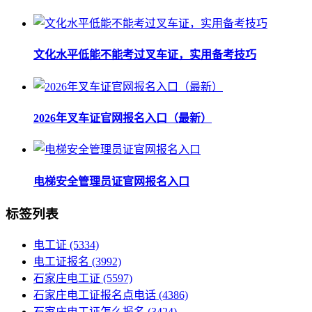
文化水平低能不能考过叉车证，实用备考技巧
2026年叉车证官网报名入口（最新）
电梯安全管理员证官网报名入口
标签列表
电工证
(5334)
电工证报名
(3992)
石家庄电工证
(5597)
石家庄电工证报名点电话
(4386)
石家庄电工证怎么报名
(3424)