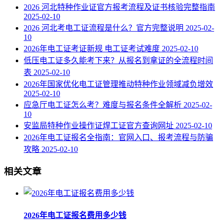
2026 河北特种作业证官方报考流程及证书核验完整指南
2025-02-10
2026 河北考电工证流程是什么？官方完整说明
2025-02-
10
2026年电工证考证新规 电工证考试难度
2025-02-10
低压电工证多久能考下来？从报名到拿证的全流程时间
表
2025-02-10
2026年国家优化电工证管理推动特种作业领域减负增效
2025-02-10
应急厅电工证怎么考？难度与报名条件全解析
2025-02-
10
安监局特种作业操作证焊工证官方查询网址
2025-02-10
2026年电工证报名全指南：官网入口、报考流程与防骗
攻略
2025-02-10
相关文章
2026年电工证报名费用多少钱