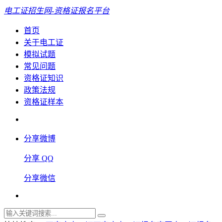
电工证招生网-资格证报名平台
首页
关于电工证
模拟试题
常见问题
资格证知识
政策法规
资格证样本
分享微博
分享 QQ
分享微信