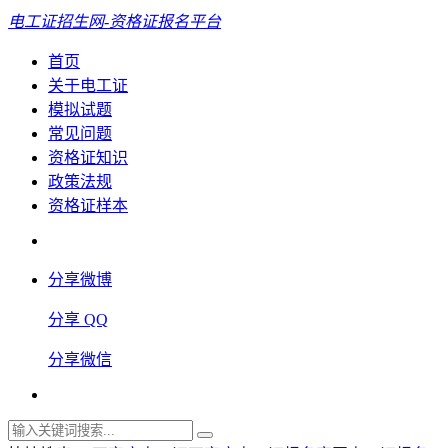
电工证招生网-资格证报名平台
首页
关于电工证
模拟试题
常见问题
资格证知识
政策法规
资格证样本
分享微博
分享 QQ
分享微信