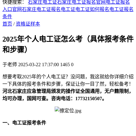
快捷搜索：
石家庄电工证
石家庄电工证报名官网
电工证报名
入口官网
石家庄电工证报名
电工证
电工证如何报名
电工证报名
条件
首页
/
资格证样本
2025年个人电工证怎么考（具体报考条件
和步骤）
于老师
2025-03-22 17:37:00
1465
0
想要考取2025年的个人电工证？没问题，我这就给你详细介绍
一下具体的报考条件和步骤，保证让你一目了然，轻松备考！
河北石家庄应急管理局颁发的操作证全国通用，无户籍限制，
均可办理，国网可查。咨询电话：17732150507。
一、电工证报考条件