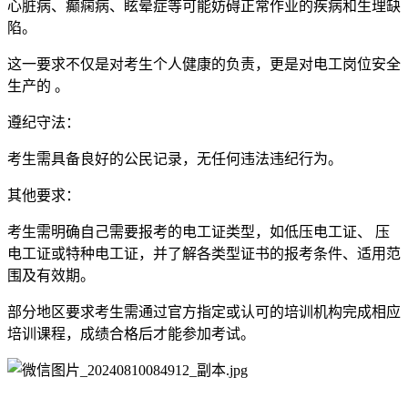
心脏病、癫痫病、眩晕症等可能妨碍正常作业的疾病和生理缺
陷。
这一要求不仅是对考生个人健康的负责，更是对电工岗位安全
生产的 。
‌遵纪守法‌：
考生需具备良好的公民记录，无任何违法违纪行为。
‌其他要求‌：
考生需明确自己需要报考的电工证类型，如低压电工证、 压
电工证或特种电工证，并了解各类型证书的报考条件、适用范
围及有效期。
部分地区要求考生需通过官方指定或认可的培训机构完成相应
培训课程，成绩合格后才能参加考试。