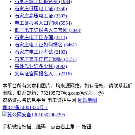
石家庄焊工证报名费
(1984)
石家庄低压电工证
(3350)
石家庄高压电工证
(3307)
电工证报名入口官网
(5554)
低压电工证报名入口官网
(3043)
石家庄电工证办理
(3211)
石家庄电工证如何报名
(3461)
石家庄电工证考试
(2183)
石家庄叉车证官方网站
(2151)
高处作业证多少钱
(2082)
叉车证官网报名入口
(2216)
本平台所有文章和图片，均来源网络，如有侵权，请联系我们
删除，联系邮箱：752195727#qq.com(#改为：@)
资格证报名信息平台-电工证招生网-
网站地图
冀ICP备14001324号-7
冀公网安备13010502002395
手机微信扫描二维码，点击右上角 ··· 按钮