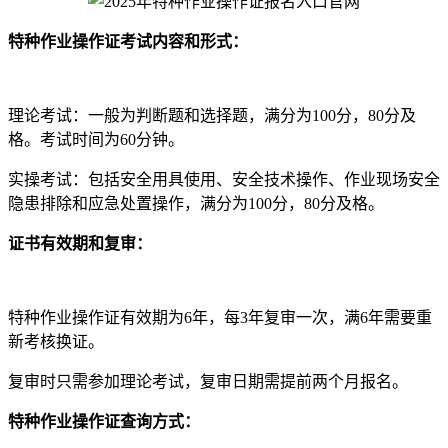
特种作业操作证
‌考试内容和形式‌：
‌理论考试‌：一般为判断题和选择题，满分为100分，80分及
格。考试时间为60分钟。
‌实操考试‌：包括安全用具使用、安全技术操作、作业现场安全
隐患排除和应急处置操作，满分为100分，80分及格。
‌证书有效期和复审‌：
特种作业操作证有效期为6年，每3年复审一次，满6年需要重
新考核换证。
复审时只需参加理论考试，复审日期需提前两个月报名。
特种作业操作证
查询方式‌：