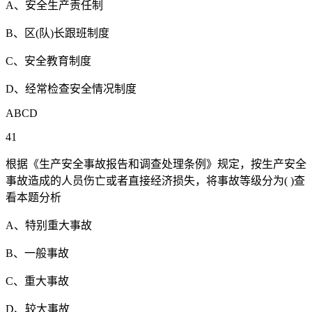
A、安全生产责任制
B、区(队)长跟班制度
C、安全教育制度
D、经常检查安全情况制度
ABCD
41
根据《生产安全事故报告和调查处理条例》规定，按生产安全
事故造成的人员伤亡或者直接经济损失，将事故等级分为( )查
看本题分析
A、特别重大事故
B、一般事故
C、重大事故
D、较大事故