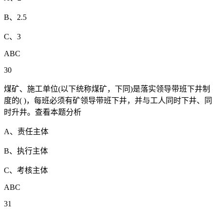
B、2.5
C、3
ABC
30
煤矿、施工单位(以下统称煤矿，下同)是落实领导带班下井制
度的( )，每班必须有矿领导带班下井，并与工人同时下井、同
时升井。查看本题分析
A、责任主体
B、执行主体
C、考核主体
ABC
31