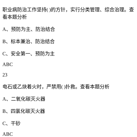
职业病防治工作坚持( )的方针，实行分类管理、综合治理。查
看本题分析
A、预防为主、防治结合
B、标本兼治、防治结合
C、安全第一、预防为主
ABC
23
电石或乙炔着火时，严禁用( )扑救。查看本题分析
A、二氧化碳灭火器
B、四氯化碳灭火器
C、干砂
ABC