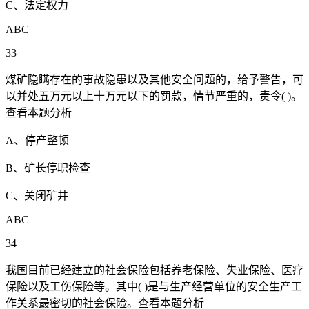
C、法定权力
ABC
33
煤矿隐瞒存在的事故隐患以及其他安全问题的，给予警告，可
以并处五万元以上十万元以下的罚款，情节严重的，责令( )。
查看本题分析
A、停产整顿
B、矿长停职检查
C、关闭矿井
ABC
34
我国目前已经建立的社会保险包括养老保险、失业保险、医疗
保险以及工伤保险等。其中( )是与生产经营单位的安全生产工
作关系最密切的社会保险。查看本题分析