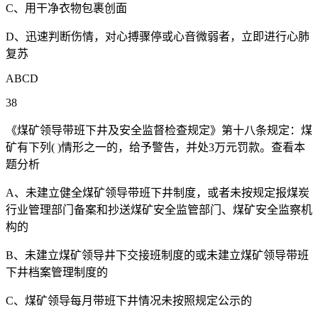
C、用干净衣物包裹创面
D、迅速判断伤情，对心搏骤停或心音微弱者，立即进行心肺
复苏
ABCD
38
《煤矿领导带班下井及安全监督检查规定》第十八条规定：煤
矿有下列( )情形之一的，给予警告，并处3万元罚款。查看本
题分析
A、未建立健全煤矿领导带班下井制度，或者未按规定报煤炭
行业管理部门备案和抄送煤矿安全监管部门、煤矿安全监察机
构的
B、未建立煤矿领导井下交接班制度的或未建立煤矿领导带班
下井档案管理制度的
C、煤矿领导每月带班下井情况未按照规定公示的