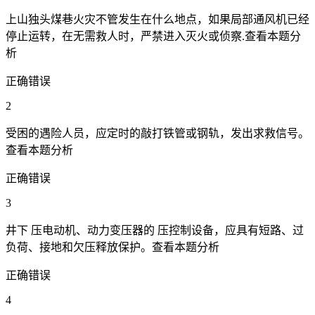
上山独头煤巷火灾不管发生在什么地点，如果局部通风机已经
停止运转，在无需救人时，严禁进入灭火或侦察.查看本题分
析
正确错误
2
受困的遇险人员，应定时的敲打铁管或钢轨，发出求救信号。
查看本题分析
正确错误
3
井下 压电动机、动力变压器的 压控制设备，应具有短路、过
负荷、接地和欠压释放保护。查看本题分析
正确错误
4