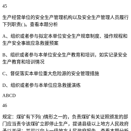
45
生产经营单位的安全生产管理机构以及安全生产管理人员履行
下列职责( )。查看本题分析
A、组织或者参与拟定本单位安全生产规章制度、操作规程和
生产安全事故应急救援预案
B、组织或者参与本单位安全生产教育和培训，如实记录安全
生产教育和培训情况
C、督促落实本单位重大危险源的安全管理措施
D、组织或者参与本单位应急救援演练
ABCD
46
规定：煤矿有下列( )情形之一的，负责煤矿有关证照颁发的部
门应当责令该煤矿立即停止生产，提请县级以上地方人民政府
予以关闭；并可以向上一级地方人民政府报告。查看本题分析