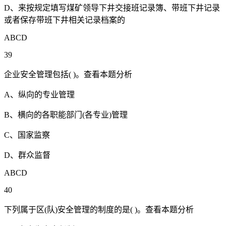
D、来按规定填写煤矿领导下井交接班记录簿、带班下井记录
或者保存带班下井相关记录档案的
ABCD
39
企业安全管理包括( )。查看本题分析
A、纵向的专业管理
B、横向的各职能部门(各专业)管理
C、国家监察
D、群众监督
ABCD
40
下列属于区(队)安全管理的制度的是( )。查看本题分析