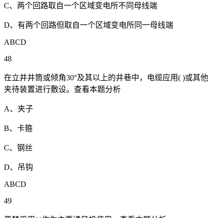
C、两个回路取自一个区域变电所不同母线端
D、有两个回路但取自一个区域变电所同一母线端
ABCD
48
在立井井筒或倾角30°及其以上的井巷中，电缆应用( )或其他
夹待装置进行敷设。查看本题分析
A、夹子
B、卡箍
C、钢丝
D、吊钩
ABCD
49