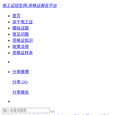
电工证招生网-资格证报名平台
首页
关于电工证
模拟试题
常见问题
资格证知识
政策法规
资格证样本
分享微博
分享 QQ
分享微信