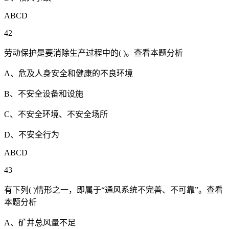
ABCD
42
劳动保护是要消除生产过程中的( )。查看本题分析
A、危及人身安全和健康的不良环境
B、不安全设备和设施
C、不安全环境、不安全场所
D、不安全行为
ABCD
43
有下列( )情形之一，即属于“通风系统不完善、不可靠”。查看
本题分析
A、矿井总风量不足