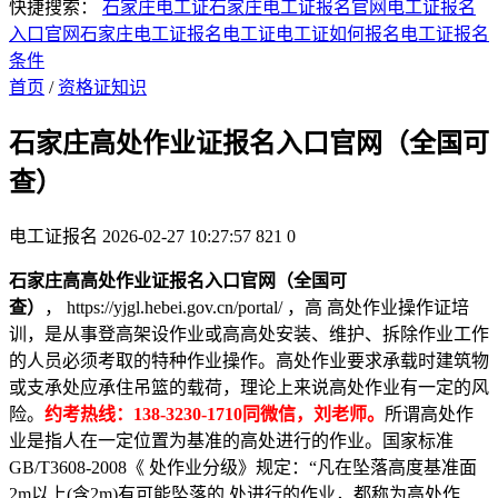
快捷搜索：
石家庄电工证
石家庄电工证报名官网
电工证报名
入口官网
石家庄电工证报名
电工证
电工证如何报名
电工证报名
条件
首页
/
资格证知识
石家庄高处作业证报名入口官网（全国可
查）
电工证报名
2026-02-27 10:27:57
821
0
石家庄高高处作业证报名入口官网（全国可
查）
， https://yjgl.hebei.gov.cn/portal/ ，高 高处作业操作证培
训，是从事登高架设作业或高高处安装、维护、拆除作业工作
的人员必须考取的特种作业操作。高处作业要求承载时建筑物
或支承处应承住吊篮的载荷，理论上来说高处作业有一定的风
险。
约考热线：138-3230-1710同微信，刘老师。
所谓高处作
业是指人在一定位置为基准的高处进行的作业。国家标准
GB/T3608-2008《 处作业分级》规定：“凡在坠落高度基准面
2m以上(含2m)有可能坠落的 处进行的作业，都称为高处作