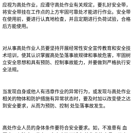
应视为
高
处作业，应遵守
高
处作业有关规定，要扎好安全带，
将安全带挂在工作点的上方牢固可靠处才能进行作业。安全带
在使用前，要进行认真地检查，并且定期进行负荷试验，合格
后方能使用。
对从事
高
处作业人员要坚持开展经常性安全宣传教育和安全技
术培训，使其认识掌握
高
处坠落事故规律和事故危害，牢固树
立安全思想和具有预防、控制事故能力，并要做到严格执行安
全法规。
当发现自身或他人有违章作业的异常行为，或发现与
高
处作业
相关的物体和防护措施有异常状态时，要及时加以改变使之达
到安全要求，从而为预防、控制 处坠落事故发生。
高
处作业人员的身体条件要符合安全要求。如，不准患有 血