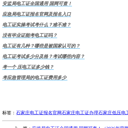
安监局电工证全国通用 国网可查！
应急局电工证报名官网及报名入口
电工证实操考试考什么？难不难？
没有毕业证能考电工证吗？
电工证有几种？哪些是被国家认可的？
电工证考试多少分及格？考试哪些内容？
考一个 压电工证多少钱？
考应急管理局的电工证费用多少
标签：
石家庄电工证报名官网
石家庄电工证办理
石家庄低压电