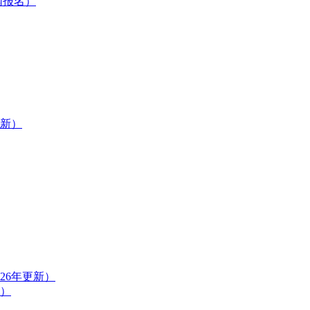
网报名）
更新）
26年更新）
）