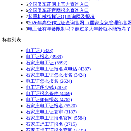
5
全国叉车证网上官方查询入口
6
全国叉车证官网报名查询入口
7
起重机械指挥证Q1查询网及报考
8
2026年高空作业证查询官网 （国家应急管理部官
9
电工证有年龄限制吗？超过多大年龄就不能报考了
标签列表
电工证
(5328)
电工证报名
(3989)
石家庄电工证
(5592)
石家庄电工证报名点电话
(4387)
石家庄电工证怎么报名
(3424)
电工证怎么报名
(2624)
电工证多少钱
(2873)
电工证报名条件
(4469)
电工证如何报名
(4762)
石家庄电工证报名
(5520)
石家庄电工证复审
(3187)
石家庄电工证报名官网
(5584)
石家庄焊工证报名
(2715)
石家庄焊工证报名官网
(3725)