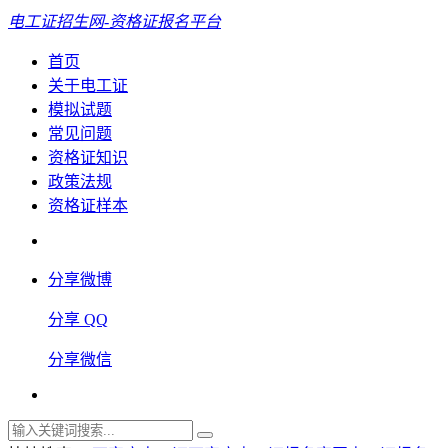
电工证招生网-资格证报名平台
首页
关于电工证
模拟试题
常见问题
资格证知识
政策法规
资格证样本
分享微博
分享 QQ
分享微信