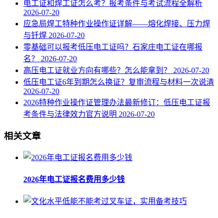
电工证和焊工证怎么考？报考条件与考试流程全解析
2026-07-20
应急局焊工特种作业操作证详解——熔化焊接、压力焊
与钎焊
2026-07-20
零基础可以报考低压电工证吗？石家庄电工证在哪报
名？
2026-07-20
高压电工证就业方向有哪些？怎么能拿到？
2026-07-20
低压电工证6年到期怎么换证？复审流程与材料一次说清
2026-07-20
2026特种作业操作证管理办法最新修订：低压电工证报
考条件与法律效力官方说明
2026-07-20
相关文章
2026年电工证报名费用多少钱