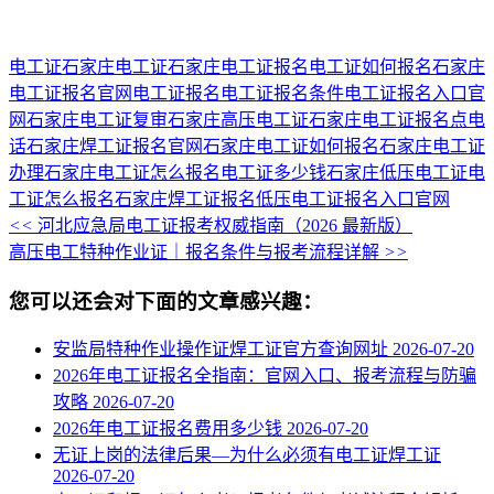
电工证
石家庄电工证
石家庄电工证报名
电工证如何报名
石家庄
电工证报名官网
电工证报名
电工证报名条件
电工证报名入口官
网
石家庄电工证复审
石家庄高压电工证
石家庄电工证报名点电
话
石家庄焊工证报名官网
石家庄电工证如何报名
石家庄电工证
办理
石家庄电工证怎么报名
电工证多少钱
石家庄低压电工证
电
工证怎么报名
石家庄焊工证报名
低压电工证报名入口官网
<<
河北应急局电工证报考权威指南（2026 最新版）
高压电工特种作业证｜报名条件与报考流程详解
>>
您可以还会对下面的文章感兴趣：
安监局特种作业操作证焊工证官方查询网址
2026-07-20
2026年电工证报名全指南：官网入口、报考流程与防骗
攻略
2026-07-20
2026年电工证报名费用多少钱
2026-07-20
无证上岗的法律后果—为什么必须有电工证焊工证
2026-07-20