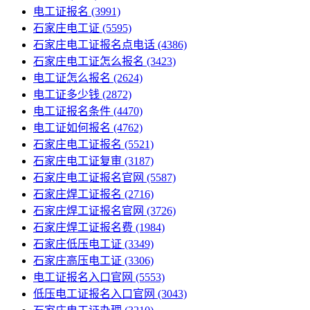
电工证报名
(3991)
石家庄电工证
(5595)
石家庄电工证报名点电话
(4386)
石家庄电工证怎么报名
(3423)
电工证怎么报名
(2624)
电工证多少钱
(2872)
电工证报名条件
(4470)
电工证如何报名
(4762)
石家庄电工证报名
(5521)
石家庄电工证复审
(3187)
石家庄电工证报名官网
(5587)
石家庄焊工证报名
(2716)
石家庄焊工证报名官网
(3726)
石家庄焊工证报名费
(1984)
石家庄低压电工证
(3349)
石家庄高压电工证
(3306)
电工证报名入口官网
(5553)
低压电工证报名入口官网
(3043)