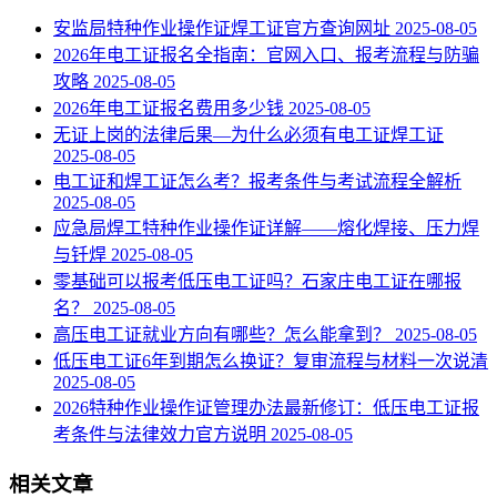
安监局特种作业操作证焊工证官方查询网址
2025-08-05
2026年电工证报名全指南：官网入口、报考流程与防骗
攻略
2025-08-05
2026年电工证报名费用多少钱
2025-08-05
无证上岗的法律后果—为什么必须有电工证焊工证
2025-08-05
电工证和焊工证怎么考？报考条件与考试流程全解析
2025-08-05
应急局焊工特种作业操作证详解——熔化焊接、压力焊
与钎焊
2025-08-05
零基础可以报考低压电工证吗？石家庄电工证在哪报
名？
2025-08-05
高压电工证就业方向有哪些？怎么能拿到？
2025-08-05
低压电工证6年到期怎么换证？复审流程与材料一次说清
2025-08-05
2026特种作业操作证管理办法最新修订：低压电工证报
考条件与法律效力官方说明
2025-08-05
相关文章