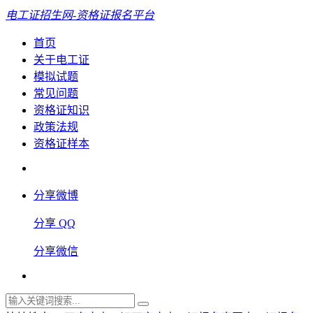
电工证招生网-资格证报名平台
首页
关于电工证
模拟试题
常见问题
资格证知识
政策法规
资格证样本
分享微博
分享 QQ
分享微信