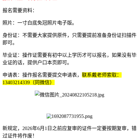
报名需要资料：
照片：一寸白底免冠照片电子版。
身份证：不需要大家提供原件，只需要提前准备身份证扫描件
即可。
毕业证：操作证需要有初中以上学历才可以报名，如果没有毕
业证的话，提供户口本页即可。
申请表：操作报名需要提交申请表，
联系戴老师索取：
13403214339（同微信）
新规定，2026年6月1日之前应复审的证件一定要按期复审，错
过证件将作废！