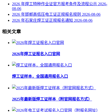
2026 年焊工特种作业证官方报考条件及流程公示
2026-
08-06
2026 年邯郸高低压电工证正规报名规则
2026-08-06
2026 年石家庄焊工证正规报名通知
2026-08-06
相关文章
2026年焊工证报名入口官网
焊工证样本，全国通用报名入口
2025年最新版焊工证样本（附官网报名方式）