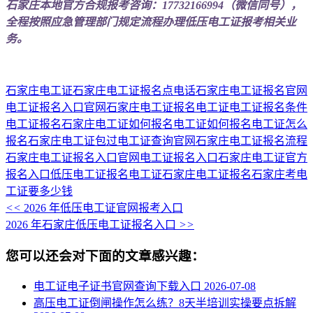
石家庄本地官方合规报考咨询：17732166994（微信同号），
全程按照应急管理部门规定流程办理低压电工证报考相关业
务。
石家庄电工证
石家庄电工证报名点电话
石家庄电工证报名官网
电工证报名入口官网
石家庄电工证报名
电工证
电工证报名条件
电工证报名
石家庄电工证如何报名
电工证如何报名
电工证怎么
报名
石家庄电工证包过
电工证查询官网
石家庄电工证报名流程
石家庄电工证报名入口官网
电工证报名入口
石家庄电工证官方
报名入口
低压电工证报名
电工证石家庄电工证报名
石家庄考电
工证要多少钱
<<
2026 年低压电工证官网报考入口
2026 年石家庄低压电工证报名入口
>>
您可以还会对下面的文章感兴趣：
电工证电子证书官网查询下载入口
2026-07-08
高压电工证倒闸操作怎么练？8天半培训实操要点拆解