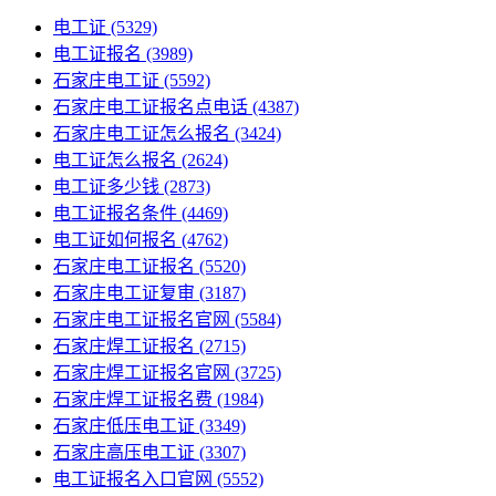
电工证
(5329)
电工证报名
(3989)
石家庄电工证
(5592)
石家庄电工证报名点电话
(4387)
石家庄电工证怎么报名
(3424)
电工证怎么报名
(2624)
电工证多少钱
(2873)
电工证报名条件
(4469)
电工证如何报名
(4762)
石家庄电工证报名
(5520)
石家庄电工证复审
(3187)
石家庄电工证报名官网
(5584)
石家庄焊工证报名
(2715)
石家庄焊工证报名官网
(3725)
石家庄焊工证报名费
(1984)
石家庄低压电工证
(3349)
石家庄高压电工证
(3307)
电工证报名入口官网
(5552)