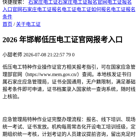
快捷搜索：
石家庄电工证
石家庄电工证报名官网
电工证报名
入口官网
石家庄电工证报名
电工证
电工证如何报名
电工证报名
条件
首页
/
关于电工证
2026 年邯郸低压电工证官网报考入口
小甜老师
2026-07-08 21:22:57
79
0
低压电工特种作业操作证官方相关报考指引，可在国家应急管
理部官网（https://www.mem.gov.cn/）查阅。本地核发证书归
属石家庄应急管理局，证书全国通用，无户籍限制，满足基础
报考条件即可申请，证书档案录入国家统一查询系统，随时线
上核验。
应急管理局特种作业证完整办理流程：报名、线下培训、现场
统一考试、证书发放。机构每周常态化开设电工培训班级，定
期组织统一考核，计划考证的人员建议提前咨询，留出充足时