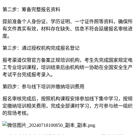
第二步：筹备完整报名资料
提前准备个人身份证、学历证明、一寸证件照等资料，确保所
有文件真实有效，材料存在缺失、信息不符会延缓报名审核进
度。
第三步：通过授权机构完成报名登记
报考渠道仅限官方备案正规培训机构，考生先完成国家规定电
工专业培训课程，培训结束后由机构统一协助在全国安全生产
考试平台完成报考录入。
第四步：参与线下培训并缴纳培训费用
报名审核完成后，按照机构课程安排参加线下集中学习，按规
定缴纳培训相关费用，完成全部课时学习，方可参与统一组织
的现场考核。