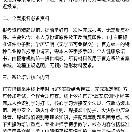
近报考。
二、全套报名必备资料
报考资料精简规范，提前备好可一次性完成报名，无需反复补
件。主要包含：本人身份证原件及正反面复印件、1寸白底标
准证件电子照；学历证明（无学历可免提交）；官方统一的特
种作业操作报考申请表，需本人签字按手印；个人健康承诺
书，由报考机构统一提供模板。所有材料仅用于官方系统备案
审核，流程正规透明，无额外隐形材料要求。
三、系统培训核心内容
官方培训采用线上学时+线下实操结合模式，完成规定学时方
可参加考试，全程合规可查。线上依托官方“冀安培训”小程序
完成人脸识别学时打卡，核心学习焊接安全法规、气瓶防爆规
范、用电安全、动火作业准则、焊接烟尘防护、火灾触电应急
处置、焊缝缺陷识别等理论知识，搭配题库刷题巩固考点。线
下实操为培训重点，专业讲师手把手教学，核心内容包括标准
劳保用品穿戴、手工电弧焊平板平焊实操、氧气乙炔规范气