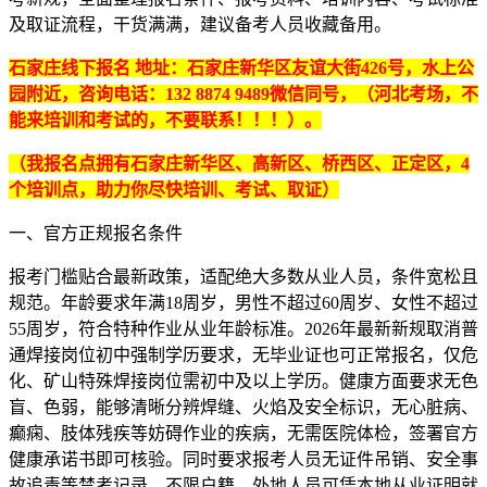
及取证流程，干货满满，建议备考人员收藏备用。
石家庄线下报名 地址：石家庄新华区友谊大街426号，水上公
园附近，咨询电话：
132 8874 9489
微信同号，（河北考场，不
能来培训和考试的，不要联系！！！）。
（我报名点拥有石家庄新华区、高新区、桥西区、正定区，4
个培训点，助力你尽快培训、考试、取证）
一、官方正规报名条件
报考门槛贴合最新政策，适配绝大多数从业人员，条件宽松且
规范。年龄要求年满18周岁，男性不超过60周岁、女性不超过
55周岁，符合特种作业从业年龄标准。2026年最新新规取消普
通焊接岗位初中强制学历要求，无毕业证也可正常报名，仅危
化、矿山特殊焊接岗位需初中及以上学历。健康方面要求无色
盲、色弱，能够清晰分辨焊缝、火焰及安全标识，无心脏病、
癫痫、肢体残疾等妨碍作业的疾病，无需医院体检，签署官方
健康承诺书即可核验。同时要求报考人员无证件吊销、安全事
故追责等禁考记录，不限户籍，外地人员可凭本地从业证明就