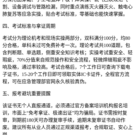
割、设备调试与管路检漏，同时重点演练灭火器灭火、触电心
肺复苏等应急实操，贴合考试标准，零基础也能快速掌握。
四、考试标准与拿证周期
考试分为理论机考和现场实操两部分，双科满分100分，均80
分合格，单科未过可免费补考一次。理论考试共100道题，包
含判断题、单选题，侧重安全知识考核；实操考试重安全、轻
瑕疵，70%分值来自规范操作和安全流程，轻微焊缝瑕疵不影
响及格，通过率较高。考试合格后，7个工作日可查询下载电
子证书，15-20个工作日即可领取实体IC卡证件，全程官方流
程，可在应急管理部官网永久核验真伪。
五、报考避坑重要提醒
该证书无个人直报通道，必须通过官方备案培训机构报名培
训，市面上“免考拿证、极速出证”均为骗局。证书需按时复
审，到期前180天可办理复审手续，逾期未复审证书自动作
废。建议所有从业人员通过正规渠道报考，合规取证、安心上
岗。