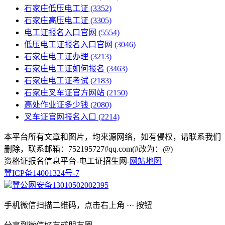
石家庄低压电工证
(3352)
石家庄高压电工证
(3305)
电工证报名入口官网
(5554)
低压电工证报名入口官网
(3046)
石家庄电工证办理
(3213)
石家庄电工证如何报名
(3463)
石家庄电工证考试
(2183)
石家庄叉车证官方网站
(2150)
高处作业证多少钱
(2080)
叉车证官网报名入口
(2214)
本平台所有文章和图片，均来源网络，如有侵权，请联系我们
删除，联系邮箱：752195727#qq.com(#改为：@)
资格证报名信息平台-电工证招生网-
网站地图
冀ICP备14001324号-7
冀公网安备13010502002395
手机微信扫描二维码，点击右上角 ··· 按钮