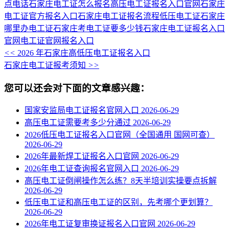
点电话
石家庄电工证怎么报名
高压电工证报名入口官网
石家庄
电工证官方报名入口
石家庄电工证报名流程
低压电工证
石家庄
哪里办电工证
石家庄考电工证要多少钱
石家庄电工证报名入口
官网
电工证官网报名入口
<<
2026 年石家庄高低压电工证报名入口
石家庄电工证报考须知
>>
您可以还会对下面的文章感兴趣：
国家安监局电工证报名官网入口
2026-06-29
高压电工证需要考多少分通过
2026-06-29
2026低压电工证报名入口官网（全国通用 国网可查）
2026-06-29
2026年最新焊工证报名入口官网
2026-06-29
2026年电工证查询报名官网入口
2026-06-29
高压电工证倒闸操作怎么练？8天半培训实操要点拆解
2026-06-29
低压电工证和高压电工证的区别，先考哪个更划算？
2026-06-29
2026年电工证复审换证报名入口官网
2026-06-29