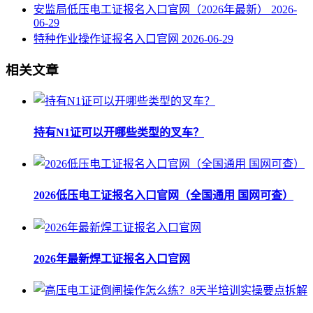
安监局低压电工证报名入口官网（2026年最新）
2026-
06-29
特种作业操作证报名入口官网
2026-06-29
相关文章
持有N1证可以开哪些类型的叉车？
2026低压电工证报名入口官网（全国通用 国网可查）
2026年最新焊工证报名入口官网