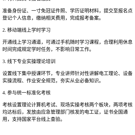
准备身份证、一寸免冠证件照、学历证明材料，提交至报名点
登记个人信息，缴纳相关费用，完成报考备案。
2. 移动端线上学时学习
开通线上学习通道，可通过手机随时学习课程，合理利用休息
时间完成规定学时任务，不影响日常工作。
3. 线下专业实操理论培训
设置线下集中授课环节，专业讲师针对性讲解电工理论、设备
实操流程、作业安全规范，夯实从业必备知识。
4. 参与统一标准化考核
考核设置理论计算机考试、现场实操考核两个板块，两项考核
均达标后，发放由应急管理部门核发的电工证，证书全国通
用，支持国家平台线上查验。