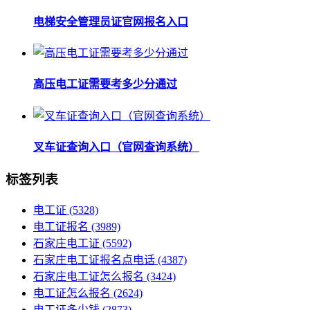
电梯安全管理员证官网报名入口
高压电工证需要考多少分通过
叉车证查询入口（官网查询系统）
标签列表
电工证
(5328)
电工证报名
(3989)
石家庄电工证
(5592)
石家庄电工证报名点电话
(4387)
石家庄电工证怎么报名
(3424)
电工证怎么报名
(2624)
电工证多少钱
(2873)