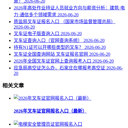
算？
2026-06-20
2026年高处作业持证人员就业方向与薪资分析：建筑·电
力·通信多个领域需求
2026-06-20
质监局叉车证报名入口 （国家市场监督管理总局）
2026-06-20
叉车证电子版查询入口
2026-06-20
叉车证查询入口（官网查询系统）
2026-06-20
持有N1证可以开哪些类型的叉车？
2026-06-20
叉车证全国查询网站 叉车证报名官网
2026-06-20
2026年全国叉车证官网上查询报考入口
2026-06-20
应急局高空证怎么办，石家庄在哪报考高空证
2026-06-
20
相关文章
2026年叉车证官网报名入口（最新）