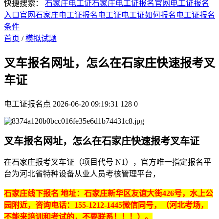
快捷搜索：
石家庄电工证
石家庄电工证报名官网
电工证报名
入口官网
石家庄电工证报名
电工证
电工证如何报名
电工证报名
条件
首页
/
模拟试题
叉车报名网址，怎么在石家庄快速报考叉
车证
电工证报名点
2026-06-20 09:19:31
128
0
叉车报名网址，怎么在石家庄快速报考叉车证
在石家庄报考叉车证（项目代号 N1），官方唯一指定报名平
台为‌河北省特种设备从业人员考核管理平台‌，
石家庄线下报名 地址：石家庄新华区友谊大街426号，水上公
园附近，咨询电话：155-1212-1445微信同号，（河北考场，
不能来培训和考试的，不要联系！！！）。