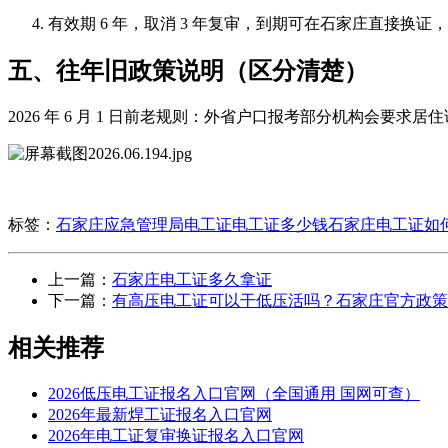
有效期 6 年，取消 3 年复审，到期可在石家庄直接换证
五、往年旧政策说明（区分清楚）
2026 年 6 月 1 日前老规则：外省户口报考部分机构会要求居住
标签：
石家庄应急管理局电工证
电工证多少钱
石家庄电工证如
上一篇：
石家庄电工证多久拿证
下一篇：
有高压电工证可以干低压活吗？石家庄官方政策
相关推荐
2026低压电工证报名入口官网（全国通用 国网可查）
2026年最新焊工证报名入口官网
2026年电工证复审换证报名入口官网