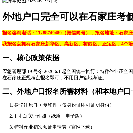
外地户口完全可以在石家庄考低压电
报名咨询电话：13288749489（微信同号），报名地址：石家
我报名点拥有石家庄新华区、高新区、桥西区、正定区，4个
一、核心政策依据
应急管理部 19 号令 2026.6.1 起全国统一执行：
特种作业证全国
在石家庄正规考点报名即可，不用回户籍地考证。
二、外地户口报名所需材料（和本地户口
身份证原件 + 复印件（仅身份证即可证明身份）
1 寸白底证件照（纸质 + 电子版）
特种作业初次领证申请表（官网下载）