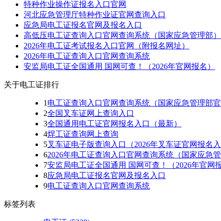
特种作业操作证报名入口官网
河北应急管理厅特种作业证官网查询入口
应急局电工证报名官网及报名入口
高低压电工证查询入口官网查询系统（国家应急管理部）
2026年电工证考试报名入口官网（附报名网址）
2026年电工证查询入口官网查询系统
安监局电工证全国通用 国网可查！（2026年官网报名）
关于电工证排行
1
电工证查询入口官网查询系统（国家应急管理部官
2
全国叉车证网上查询入口
3
全国通用电工证官网报名入口（最新）
4
焊工证查询网上查询
5
叉车证电子版查询入口（2026年叉车证官网报名
6
2026年电工证查询入口官网查询系统（国家应急
7
安监局电工证全国通用 国网可查！（2026年官网
8
应急局电工证报名官网及报名入口
9
电工证查询入口官网查询系统
标签列表