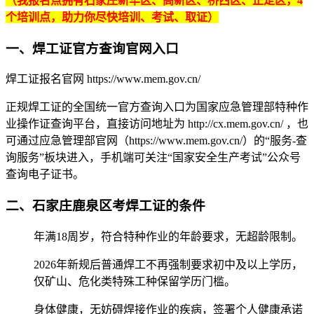
（我报名点拥有石家庄新华区、高新区、桥西区、正定区，4
个培训点，助力你尽快培训、考试、取证）
一、焊工证官方查询官网入口
焊工证报名官网 https://www.mem.gov.cn/
正规焊工证的全国统一官方查询入口为‌国家应急管理部特种作
业操作证查询平台‌，直接访问地址为 http://cx.mem.gov.cn/ ，也
可通过应急管理部官网（https://www.mem.gov.cn/）的“服务-查
询服务”板块进入，手机端可关注“国家安全生产考试”公众号
查询电子证书。
二、石家庄鹿泉区考焊工证的条件
年满18周岁，符合特种作业的年龄要求，无超龄限制。
2026年新规后普通焊工不再强制要求初中及以上学历，
仅矿山、危化类特殊工种保留学历门槛。
身体健康，无妨碍焊接作业的疾病，签署个人健康承诺