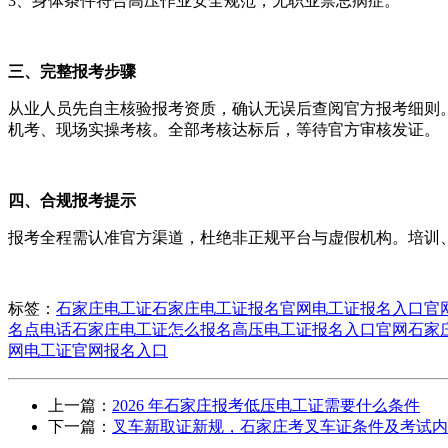
3、身体条件符合高压作业安全规范，无职业禁忌病症。
三、完整报考步骤
从业人员先自主核验报考资质，确认无误后查阅官方报考细则
机考、现场实操考核。全部考核达标后，等待官方审核发证。
四、合规报考提示
报考全程需认准官方渠道，杜绝非正规平台与虚假机构。培训
标签：
石家庄电工证
石家庄电工证报名官网
电工证报名入口官
名点电话
石家庄电工证怎么报名
高压电工证报名入口官网
石家
网
电工证官网报名入口
上一篇：
2026 年石家庄报考低压电工证需要什么条件
下一篇：
叉车新取证新规，石家庄考叉车证条件及考试内