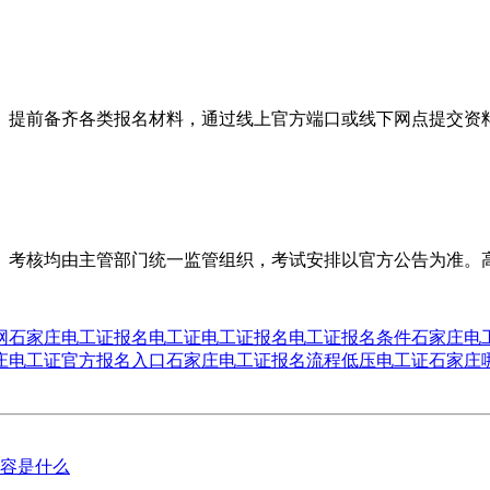
。提前备齐各类报名材料，通过线上官方端口或线下网点提交资
、考核均由主管部门统一监管组织，考试安排以官方公告为准。
网
石家庄电工证报名
电工证
电工证报名
电工证报名条件
石家庄电
庄电工证官方报名入口
石家庄电工证报名流程
低压电工证
石家庄
容是什么