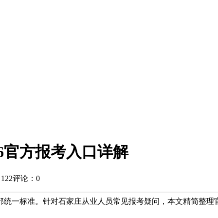
6官方报考入口详解
122
评论：0
理部统一标准。针对石家庄从业人员常见报考疑问，本文精简整