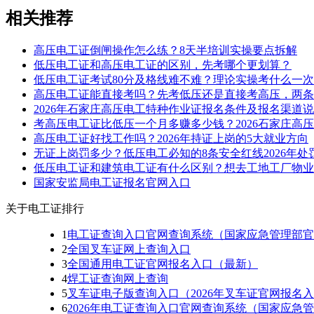
相关推荐
高压电工证倒闸操作怎么练？8天半培训实操要点拆解
低压电工证和高压电工证的区别，先考哪个更划算？
低压电工证考试80分及格线难不难？理论实操考什么一
高压电工证能直接考吗？先考低压还是直接考高压，两条
2026年石家庄高压电工特种作业证报名条件及报名渠道
考高压电工证比低压一个月多赚多少钱？2026石家庄高
高压电工证好找工作吗？2026年持证上岗的5大就业方向
无证上岗罚多少？低压电工必知的8条安全红线2026年处
低压电工证和建筑电工证有什么区别？想去工地工厂物业
国家安监局电工证报名官网入口
关于电工证排行
1
电工证查询入口官网查询系统（国家应急管理部官
2
全国叉车证网上查询入口
3
全国通用电工证官网报名入口（最新）
4
焊工证查询网上查询
5
叉车证电子版查询入口（2026年叉车证官网报名
6
2026年电工证查询入口官网查询系统（国家应急