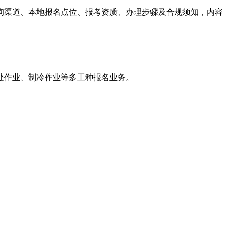
查询渠道、本地报名点位、报考资质、办理步骤及合规须知，内容
处作业、制冷作业等多工种报名业务。