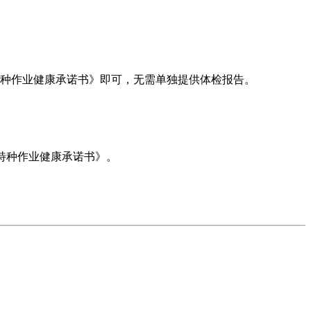
特种作业健康承诺书》即可，无需单独提供体检报告。
特种作业健康承诺书》。