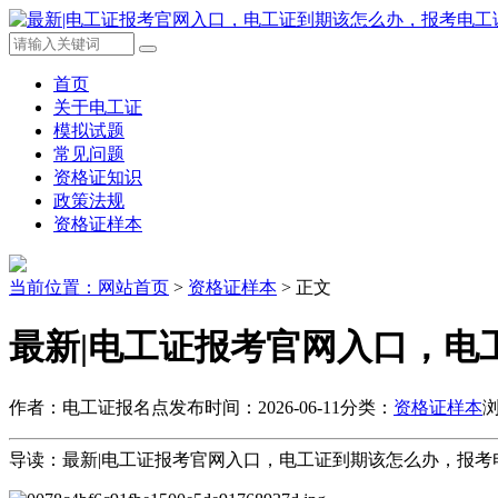
首页
关于电工证
模拟试题
常见问题
资格证知识
政策法规
资格证样本
当前位置：
网站首页
>
资格证样本
> 正文
最新|电工证报考官网入口，电
作者：电工证报名点
发布时间：2026-06-11
分类：
资格证样本
浏
导读：最新|电工证报考官网入口，电工证到期该怎么办，报考电工证