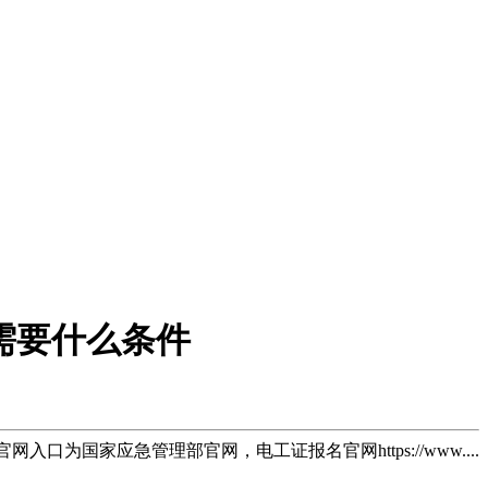
需要什么条件
家应急管理部官网‌，电工证报名官网https://www....