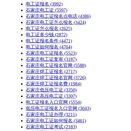
电工证报名
(3992)
石家庄电工证
(5597)
石家庄电工证报名点电话
(4386)
石家庄电工证怎么报名
(3424)
电工证怎么报名
(2625)
电工证多少钱
(2872)
电工证报名条件
(4471)
电工证如何报名
(4764)
石家庄电工证报名
(5523)
石家庄电工证复审
(3187)
石家庄电工证报名官网
(5588)
石家庄焊工证报名
(2717)
石家庄焊工证报名官网
(3726)
石家庄焊工证报名费
(1984)
石家庄低压电工证
(3350)
石家庄高压电工证
(3307)
电工证报名入口官网
(5554)
低压电工证报名入口官网
(3043)
石家庄电工证办理
(3211)
石家庄电工证如何报名
(3461)
石家庄电工证考试
(2183)