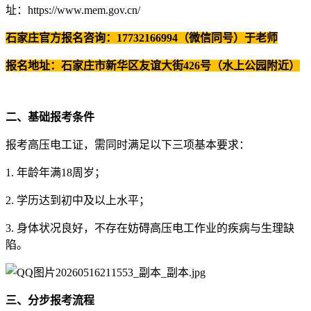
址：https://www.mem.gov.cn/
石家庄官方报名咨询：17732166994（微信同号）于老师
报名地址：石家庄市新华区友谊大街426号（水上公园附近）
二、基础报考条件
报考高压电工证，需同时满足以下三项基本要求：
1. 年龄年满18周岁；
2. 学历达到初中及以上水平；
3. 身体状况良好，不存在妨碍高压电工作业的疾病与生理缺
陷。
三、分步报考流程