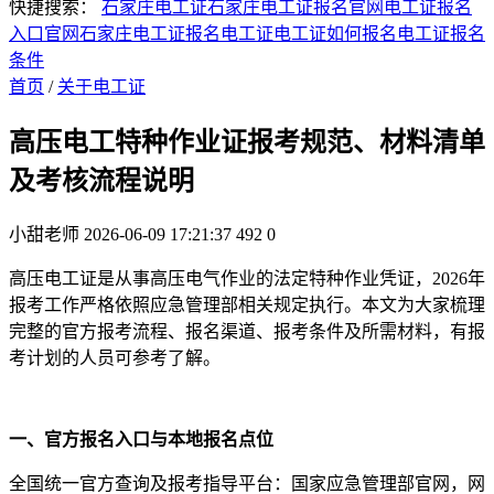
快捷搜索：
石家庄电工证
石家庄电工证报名官网
电工证报名
入口官网
石家庄电工证报名
电工证
电工证如何报名
电工证报名
条件
首页
/
关于电工证
高压电工特种作业证报考规范、材料清单
及考核流程说明
小甜老师
2026-06-09 17:21:37
492
0
高压电工证是从事高压电气作业的法定特种作业凭证，2026年
报考工作严格依照应急管理部相关规定执行。本文为大家梳理
完整的官方报考流程、报名渠道、报考条件及所需材料，有报
考计划的人员可参考了解。
一、官方报名入口与本地报名点位
全国统一官方查询及报考指导平台：国家应急管理部官网，网