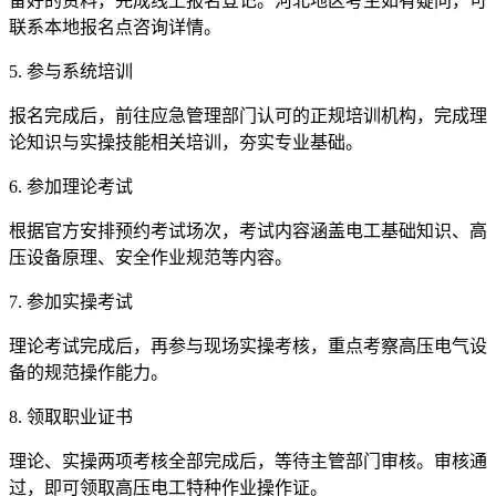
备好的资料，完成线上报名登记。河北地区考生如有疑问，可
联系本地报名点咨询详情。
5. 参与系统培训
报名完成后，前往应急管理部门认可的正规培训机构，完成理
论知识与实操技能相关培训，夯实专业基础。
6. 参加理论考试
根据官方安排预约考试场次，考试内容涵盖电工基础知识、高
压设备原理、安全作业规范等内容。
7. 参加实操考试
理论考试完成后，再参与现场实操考核，重点考察高压电气设
备的规范操作能力。
8. 领取职业证书
理论、实操两项考核全部完成后，等待主管部门审核。审核通
过，即可领取高压电工特种作业操作证。