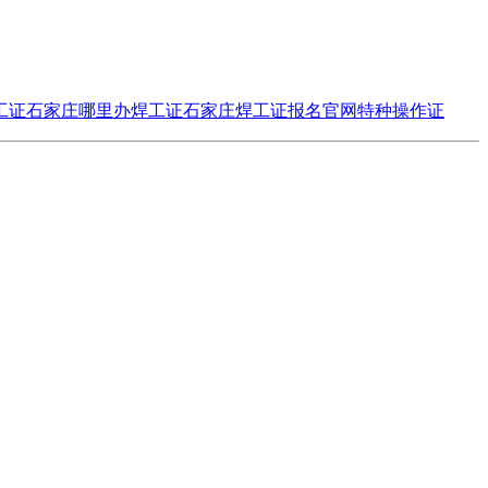
工证
石家庄哪里办焊工证
石家庄焊工证报名官网
特种操作证