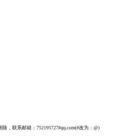
箱：752195727#qq.com(#改为：@)