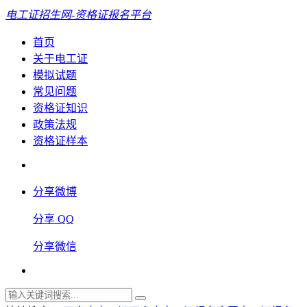
电工证招生网-资格证报名平台
首页
关于电工证
模拟试题
常见问题
资格证知识
政策法规
资格证样本
分享微博
分享 QQ
分享微信