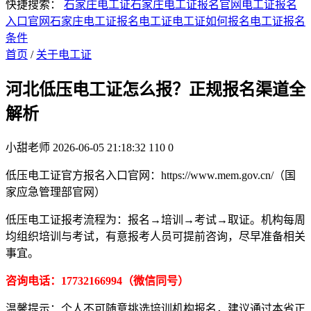
快捷搜索：
石家庄电工证
石家庄电工证报名官网
电工证报名
入口官网
石家庄电工证报名
电工证
电工证如何报名
电工证报名
条件
首页
/
关于电工证
河北低压电工证怎么报？正规报名渠道全
解析
小甜老师
2026-06-05 21:18:32
110
0
低压电工证官方报名入口官网：https://www.mem.gov.cn/（国
家应急管理部官网）
低压电工证报考流程为：报名→培训→考试→取证。机构每周
均组织培训与考试，有意报考人员可提前咨询，尽早准备相关
事宜。
咨询电话：17732166994（微信同号）
温馨提示：个人不可随意挑选培训机构报名，建议通过本省正