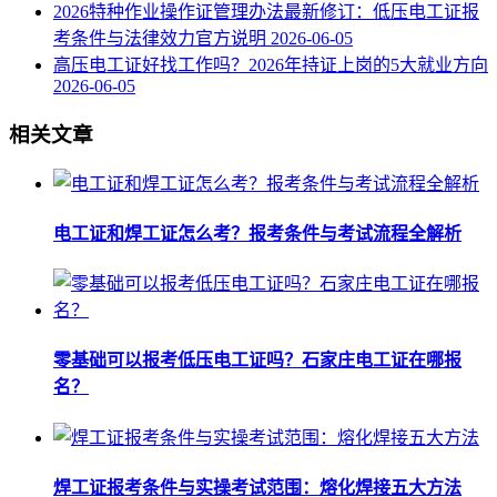
2026特种作业操作证管理办法最新修订：低压电工证报
考条件与法律效力官方说明
2026-06-05
高压电工证好找工作吗？2026年持证上岗的5大就业方向
2026-06-05
相关文章
电工证和焊工证怎么考？报考条件与考试流程全解析
零基础可以报考低压电工证吗？石家庄电工证在哪报
名？
焊工证报考条件与实操考试范围：熔化焊接五大方法