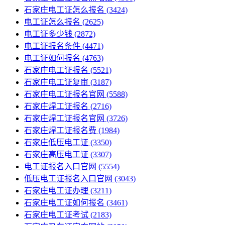
石家庄电工证怎么报名
(3424)
电工证怎么报名
(2625)
电工证多少钱
(2872)
电工证报名条件
(4471)
电工证如何报名
(4763)
石家庄电工证报名
(5521)
石家庄电工证复审
(3187)
石家庄电工证报名官网
(5588)
石家庄焊工证报名
(2716)
石家庄焊工证报名官网
(3726)
石家庄焊工证报名费
(1984)
石家庄低压电工证
(3350)
石家庄高压电工证
(3307)
电工证报名入口官网
(5554)
低压电工证报名入口官网
(3043)
石家庄电工证办理
(3211)
石家庄电工证如何报名
(3461)
石家庄电工证考试
(2183)