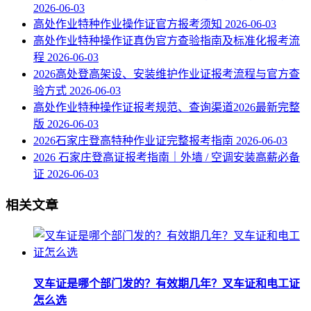
2026-06-03
高处作业特种作业操作证官方报考须知
2026-06-03
高处作业特种操作证真伪官方查验指南及标准化报考流
程
2026-06-03
2026高处登高架设、安装维护作业证报考流程与官方查
验方式
2026-06-03
高处作业特种操作证报考规范、查询渠道2026最新完整
版
2026-06-03
2026石家庄登高特种作业证完整报考指南
2026-06-03
2026 石家庄登高证报考指南｜外墙 / 空调安装高薪必备
证
2026-06-03
相关文章
叉车证是哪个部门发的？有效期几年？叉车证和电工证
怎么选