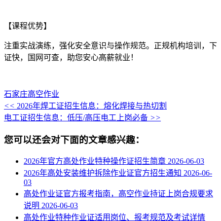
【课程优势】
注重实战演练，强化安全意识与操作规范。正规机构培训，下
证快，国网可查，助您安心高薪就业！
石家庄高空作业
<<
2026年焊工证招生信息：熔化焊接与热切割
电工证招生信息：低压/高压电工上岗必备
>>
您可以还会对下面的文章感兴趣：
2026年官方高处作业特种操作证招生简章
2026-06-03
2026年高处安装维护拆除作业证官方招生通知
2026-06-
03
高处作业证官方报考指南，高空作业持证上岗合规要求
说明
2026-06-03
高处作业特种作业证适用岗位、报考规范及考试详情