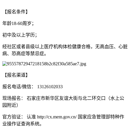
【报名条件】
年龄18-60周岁；
初中及以上学历；
经社区或者县级以上医疗机构体检健康合格，无高血压、心脏
病、恐高症等禁忌症。
【报名渠道】
报名电话/微信： 13126102033
现场报名： 石家庄市新华区友谊大街与北二环交口（水上公
园附近）
官方验证： 认准 http://cx.mem.gov.cn/ 国家应急管理部特种作
业操作证查询系统。