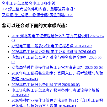
名
电工证怎么报名
电工证多少钱
<<
焊工证考试条件和内容，重要注意事项？
叉车证招生信息：物流仓储“黄金钥匙”
>>
您可以还会对下面的文章感兴趣：
2026 河北考电工证流程是什么？官方完整说明
2026-06-
03
办理电工证一般多少钱 电工证报名点
2026-06-03
2026年电工证考证新规 电工证考试难度
2026-06-03
应急厅电工证怎么考？难度与报名条件全解析
2026-06-
03
安监局特种作业操作证焊工证官方查询网址
2026-06-03
2026年电工证报名全指南：官网入口、报考流程与防骗
攻略
2026-06-03
2026年电工证报名费用多少钱
2026-06-03
电工证和焊工证怎么考？报考条件与考试流程全解析
2026-06-03
2026特种作业操作证管理办法最新修订：低压电工证报
考条件与法律效力官方说明
2026-06-03