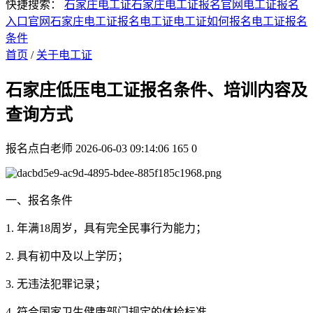
快捷搜索：
石家庄电工证
石家庄电工证报名官网
电工证报名
入口官网
石家庄电工证报名
电工证
电工证如何报名
电工证报名
条件
首页
/
关于电工证
石家庄低压电工证报名条件、培训内容及
查询方式
报名点白老师
2026-06-03 09:14:06
165
0
一、报名条件
1. 年满18周岁，具有完全民事行为能力；
2. 具有初中及以上学历；
3. 无违法犯罪记录；
4. 符合国家卫生健康部门规定的体检标准。