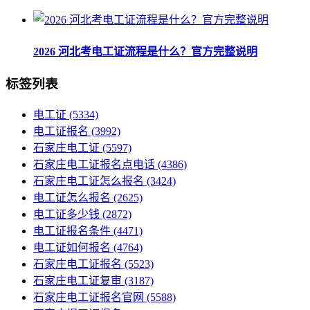
2026 河北考电工证流程是什么？官方完整说明
标签列表
电工证
(5334)
电工证报名
(3992)
石家庄电工证
(5597)
石家庄电工证报名点电话
(4386)
石家庄电工证怎么报名
(3424)
电工证怎么报名
(2625)
电工证多少钱
(2872)
电工证报名条件
(4471)
电工证如何报名
(4764)
石家庄电工证报名
(5523)
石家庄电工证复审
(3187)
石家庄电工证报名官网
(5588)