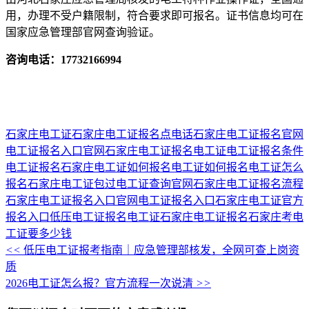
用，办理不受户籍限制，符合要求即可报名。证书信息均可在
国家应急管理部官网查询验证。
咨询电话：17732166994
石家庄电工证
石家庄电工证报名点电话
石家庄电工证报名官网
电工证报名入口官网
石家庄电工证报名
电工证
电工证报名条件
电工证报名
石家庄电工证如何报名
电工证如何报名
电工证怎么
报名
石家庄电工证包过
电工证查询官网
石家庄电工证报名流程
石家庄电工证报名入口官网
电工证报名入口
石家庄电工证官方
报名入口
低压电工证报名
电工证石家庄电工证报名
石家庄考电
工证要多少钱
<<
低压电工证报考指南｜应急管理部核发，全网可查上岗资
质
2026电工证怎么报？官方流程一次说清
>>