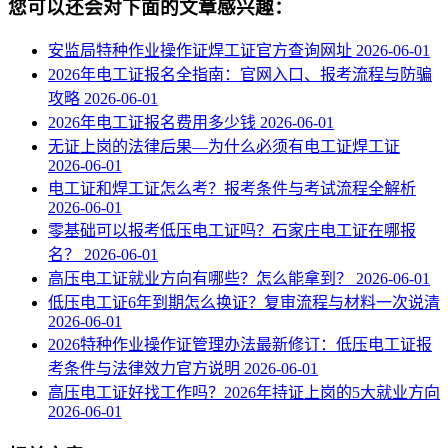
您可以还会对下面的文章感兴趣：
安监局特种作业操作证焊工证官方查询网址
2026-06-01
2026年电工证报名全指南：官网入口、报考流程与防骗
攻略
2026-06-01
2026年电工证报名费用多少钱
2026-06-01
无证上岗的法律后果—为什么必须有电工证焊工证
2026-06-01
电工证和焊工证怎么考？报考条件与考试流程全解析
2026-06-01
零基础可以报考低压电工证吗？石家庄电工证在哪报
名？
2026-06-01
高压电工证就业方向有哪些？怎么能拿到？
2026-06-01
低压电工证6年到期怎么换证？复审流程与材料一次说清
2026-06-01
2026特种作业操作证管理办法最新修订：低压电工证报
考条件与法律效力官方说明
2026-06-01
高压电工证好找工作吗？2026年持证上岗的5大就业方向
2026-06-01