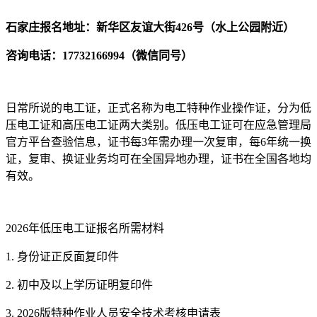
石家庄报名地址：新华区友谊大街426号（水上公园附近）
咨询电话：17732166994（微信同号）
日常所说的电工证，正式名称为电工特种作业操作证，分为低
压电工证和高压电工证两大类别。低压电工证可在应急管理局
官方平台查验信息，证书每3年需办理一次复审，每6年统一换
证，复审、换证业务均可在全国异地办理，证书在全国各地均
有效。
2026年低压电工证报名所需材料
1. 身份证正反面复印件
2. 初中及以上学历证明复印件
3. 2026版特种作业人员安全技术考核申请表