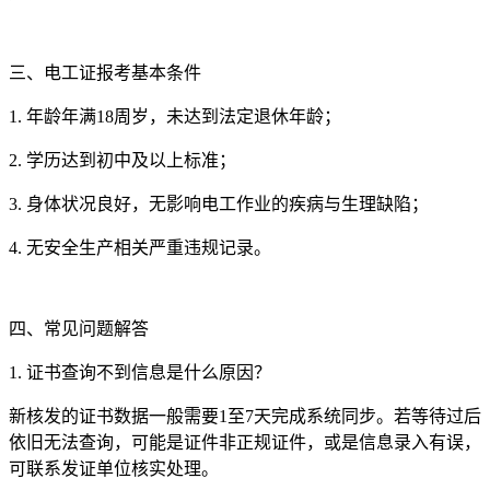
三、电工证报考基本条件
1. 年龄年满18周岁，未达到法定退休年龄；
2. 学历达到初中及以上标准；
3. 身体状况良好，无影响电工作业的疾病与生理缺陷；
4. 无安全生产相关严重违规记录。
四、常见问题解答
1. 证书查询不到信息是什么原因？
新核发的证书数据一般需要1至7天完成系统同步。若等待过后
依旧无法查询，可能是证件非正规证件，或是信息录入有误，
可联系发证单位核实处理。