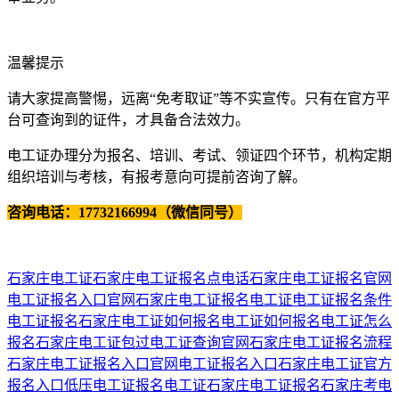
温馨提示
请大家提高警惕，远离“免考取证”等不实宣传。只有在官方平
台可查询到的证件，才具备合法效力。
电工证办理分为报名、培训、考试、领证四个环节，机构定期
组织培训与考核，有报考意向可提前咨询了解。
咨询电话：17732166994（微信同号）
石家庄电工证
石家庄电工证报名点电话
石家庄电工证报名官网
电工证报名入口官网
石家庄电工证报名
电工证
电工证报名条件
电工证报名
石家庄电工证如何报名
电工证如何报名
电工证怎么
报名
石家庄电工证包过
电工证查询官网
石家庄电工证报名流程
石家庄电工证报名入口官网
电工证报名入口
石家庄电工证官方
报名入口
低压电工证报名
电工证石家庄电工证报名
石家庄考电