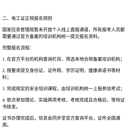
二、电工证正规报名规则
国家应急管理局暂未开放个人线上直报通道，所有报考人员都
需要通过官方备案的培训机构统一提交报名资料。
完整报名流程：
1. 在官方平台的机构查询栏目，筛选本地合规备案培训机构；
2. 按要求提交身份证、证件照、学历证明、健康承诺书等材
料；
3. 完成规定的安全培训课程，由培训机构统一上报参加考试；
4. 依次参加理论、实操两项考核，考核完成且合格后，等待证
书核发。
证书办理完成后，信息会同步至官方查询平台，证件全国通
用。