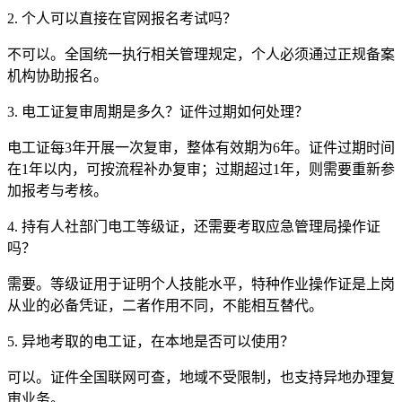
2. 个人可以直接在官网报名考试吗？
不可以。全国统一执行相关管理规定，个人必须通过正规备案
机构协助报名。
3. 电工证复审周期是多久？证件过期如何处理？
电工证每3年开展一次复审，整体有效期为6年。证件过期时间
在1年以内，可按流程补办复审；过期超过1年，则需要重新参
加报考与考核。
4. 持有人社部门电工等级证，还需要考取应急管理局操作证
吗？
需要。等级证用于证明个人技能水平，特种作业操作证是上岗
从业的必备凭证，二者作用不同，不能相互替代。
5. 异地考取的电工证，在本地是否可以使用？
可以。证件全国联网可查，地域不受限制，也支持异地办理复
审业务。