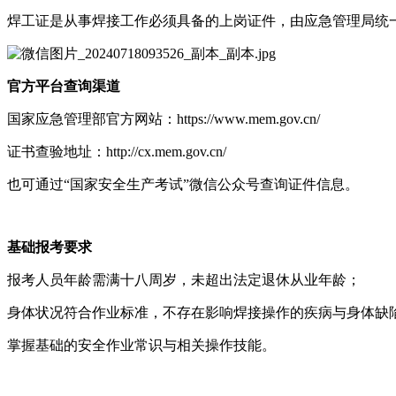
焊工证是从事焊接工作必须具备的上岗证件，由应急管理局统
官方平台查询渠道
国家应急管理部官方网站：https://www.mem.gov.cn/
证书查验地址：http://cx.mem.gov.cn/
也可通过“国家安全生产考试”微信公众号查询证件信息。
基础报考要求
报考人员年龄需满十八周岁，未超出法定退休从业年龄；
身体状况符合作业标准，不存在影响焊接操作的疾病与身体缺
掌握基础的安全作业常识与相关操作技能。