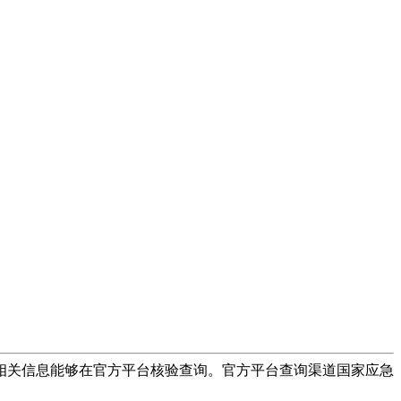
相关信息能够在官方平台核验查询。官方平台查询渠道国家应急