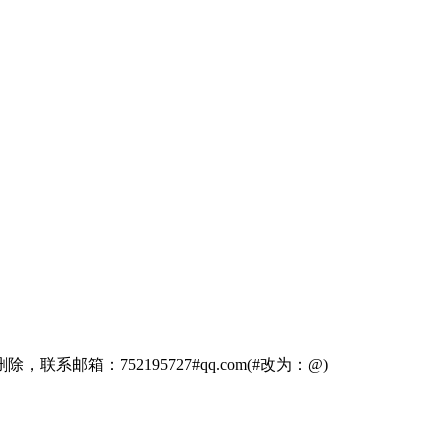
箱：752195727#qq.com(#改为：@)