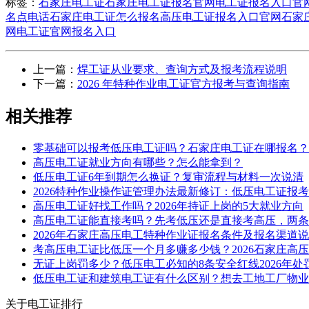
标签：
石家庄电工证
石家庄电工证报名官网
电工证报名入口官
名点电话
石家庄电工证怎么报名
高压电工证报名入口官网
石家
网
电工证官网报名入口
上一篇：
焊工证从业要求、查询方式及报考流程说明
下一篇：
2026 年特种作业电工证官方报考与查询指南
相关推荐
零基础可以报考低压电工证吗？石家庄电工证在哪报名？
高压电工证就业方向有哪些？怎么能拿到？
低压电工证6年到期怎么换证？复审流程与材料一次说清
2026特种作业操作证管理办法最新修订：低压电工证报
高压电工证好找工作吗？2026年持证上岗的5大就业方向
高压电工证能直接考吗？先考低压还是直接考高压，两条
2026年石家庄高压电工特种作业证报名条件及报名渠道
考高压电工证比低压一个月多赚多少钱？2026石家庄高
无证上岗罚多少？低压电工必知的8条安全红线2026年处
低压电工证和建筑电工证有什么区别？想去工地工厂物业
关于电工证排行