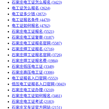
石家庄电工证怎么报名
(3423)
电工证怎么报名
(2624)
电工证多少钱
(2872)
电工证报名条件
(4470)
电工证如何报名
(4762)
石家庄电工证报名
(5521)
石家庄电工证复审
(3187)
石家庄电工证报名官网
(5587)
石家庄焊工证报名
(2716)
石家庄焊工证报名官网
(3726)
石家庄焊工证报名费
(1984)
石家庄低压电工证
(3349)
石家庄高压电工证
(3306)
电工证报名入口官网
(5553)
低压电工证报名入口官网
(3043)
石家庄电工证办理
(3210)
石家庄电工证如何报名
(3461)
石家庄电工证考试
(2183)
石家庄叉车证官方网站
(2151)