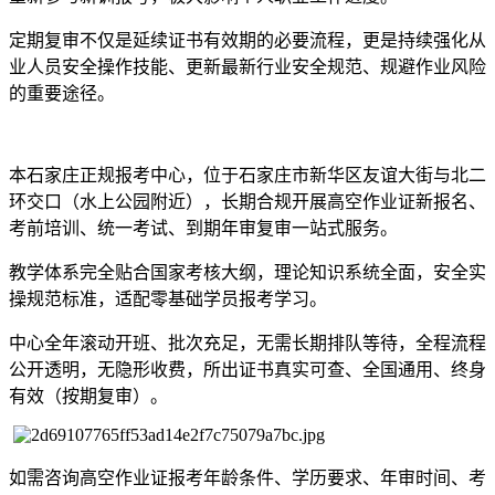
定期复审不仅是延续证书有效期的必要流程，更是持续强化从
业人员安全操作技能、更新最新行业安全规范、规避作业风险
的重要途径。
本石家庄正规报考中心，位于石家庄市新华区友谊大街与北二
环交口（水上公园附近），长期合规开展高空作业证新报名、
考前培训、统一考试、到期年审复审一站式服务。
教学体系完全贴合国家考核大纲，理论知识系统全面，安全实
操规范标准，适配零基础学员报考学习。
中心全年滚动开班、批次充足，无需长期排队等待，全程流程
公开透明，无隐形收费，所出证书真实可查、全国通用、终身
有效（按期复审）。
如需咨询高空作业证报考年龄条件、学历要求、年审时间、考