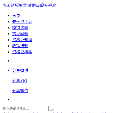
电工证招生网-资格证报名平台
首页
关于电工证
模拟试题
常见问题
资格证知识
政策法规
资格证样本
分享微博
分享 QQ
分享微信