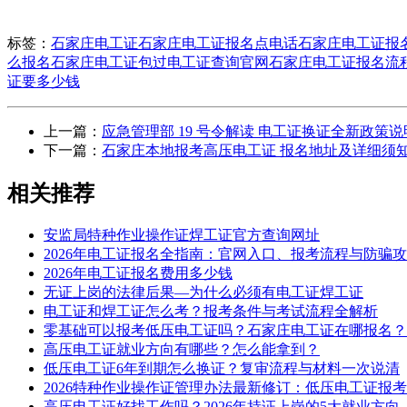
标签：
石家庄电工证
石家庄电工证报名点电话
石家庄电工证报
么报名
石家庄电工证包过
电工证查询官网
石家庄电工证报名流
证要多少钱
上一篇：
应急管理部 19 号令解读 电工证换证全新政策说
下一篇：
石家庄本地报考高压电工证 报名地址及详细须
相关推荐
安监局特种作业操作证焊工证官方查询网址
2026年电工证报名全指南：官网入口、报考流程与防骗
2026年电工证报名费用多少钱
无证上岗的法律后果—为什么必须有电工证焊工证
电工证和焊工证怎么考？报考条件与考试流程全解析
零基础可以报考低压电工证吗？石家庄电工证在哪报名？
高压电工证就业方向有哪些？怎么能拿到？
低压电工证6年到期怎么换证？复审流程与材料一次说清
2026特种作业操作证管理办法最新修订：低压电工证报
高压电工证好找工作吗？2026年持证上岗的5大就业方向