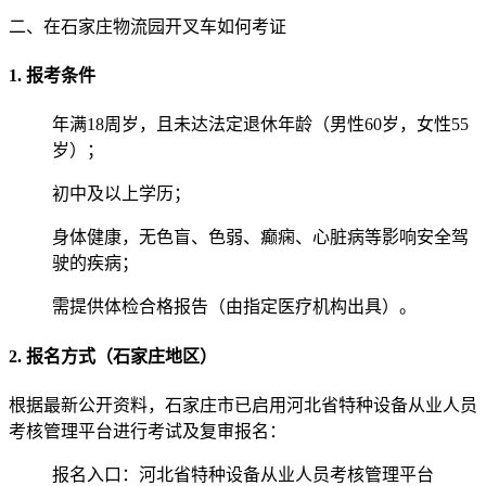
二、在石家庄物流园开叉车如何考证‌
‌1. 报考条件‌
年满‌18周岁‌，且未达法定退休年龄（男性60岁，女性55
岁）；
‌初中及以上学历‌；
身体健康，无色盲、色弱、癫痫、心脏病等影响安全驾
驶的疾病；
需提供‌体检合格报告‌（由指定医疗机构出具）‌‌。
‌2. 报名方式（石家庄地区）‌
根据最新公开资料，石家庄市已启用‌河北省特种设备从业人员
考核管理平台‌进行考试及复审报名‌‌：
‌报名入口‌：河北省特种设备从业人员考核管理平台