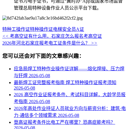
证书为‌电子证书‌，可通过“冀时办”App或国家市场监督
管理总局特种设备作业人员公示平台下载‌‌。
特种工操作证
特种操作证
电梯安全员A证
<<
考高空证有什么用，石家庄怎么报名考高空证
2026年河北石家庄报考电工证条件是什么？
>>
您可以还会对下面的文章感兴趣：
应急局焊工特种作业操作证详解——熔化焊接、压力焊
与钎焊
2026-05-08
最新焊工证完整报考指南 焊工特种操作证报考须知
2026-05-08
2026 高空作业证报考条件、考试科目详解，大龄学员报
考指南
2026-05-08
2026年高处作业持证人员就业方向与薪资分析：建筑·电
力·通信多个领域需求
2026-05-08
登高证报考条件比电工严在哪里？恐高症能考吗？
2026-05-08