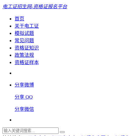
电工证招生网-资格证报名平台
首页
关于电工证
模拟试题
常见问题
资格证知识
政策法规
资格证样本
分享微博
分享 QQ
分享微信