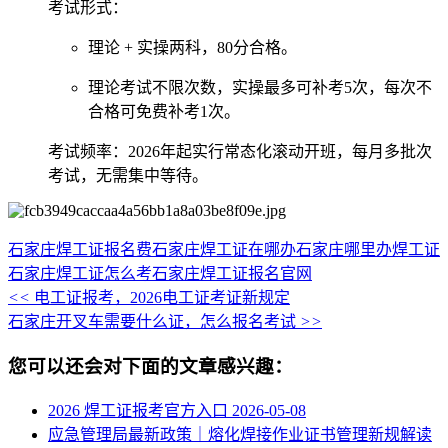
‌考试形式‌：
理论 + 实操两科，‌80分合格‌。
‌理论考试不限次数‌，‌实操最多可补考5次‌，每次不
合格可免费补考1次‌‌。
‌考试频率‌：2026年起实行‌常态化滚动开班‌，‌每月多批次
考试‌，无需集中等待‌‌。
石家庄焊工证报名费
石家庄焊工证在哪办
石家庄哪里办焊工证
石家庄焊工证怎么考
石家庄焊工证报名官网
<<
电工证报考，2026电工证考证新规定
石家庄开叉车需要什么证，怎么报名考试
>>
您可以还会对下面的文章感兴趣：
2026 焊工证报考官方入口
2026-05-08
应急管理局最新政策｜熔化焊接作业证书管理新规解读