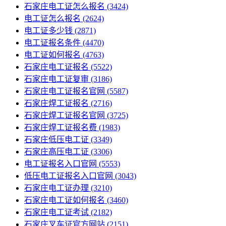
石家庄电工证怎么报名
(3424)
电工证怎么报名
(2624)
电工证多少钱
(2871)
电工证报名条件
(4470)
电工证如何报名
(4763)
石家庄电工证报名
(5522)
石家庄电工证复审
(3186)
石家庄电工证报名官网
(5587)
石家庄焊工证报名
(2716)
石家庄焊工证报名官网
(3725)
石家庄焊工证报名费
(1983)
石家庄低压电工证
(3349)
石家庄高压电工证
(3306)
电工证报名入口官网
(5553)
低压电工证报名入口官网
(3043)
石家庄电工证办理
(3210)
石家庄电工证如何报名
(3460)
石家庄电工证考试
(2182)
石家庄叉车证官方网站
(2151)