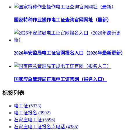
国家特种作业操作电工证查询官网网址（最新）
2026年安监局电工证官网报名入口（2026年最新更新）
国家应急管理局正规电工证官网（报名入口）
标签列表
电工证
(5333)
电工证报名
(3992)
石家庄电工证
(5596)
石家庄电工证报名点电话
(4385)