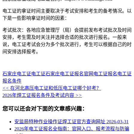
电工证的拿证时间主要取决于考试安排和考生的备考情况。以
下是一些影响拿证时间的因素：
‌考试批次‌：各地应急管理厅（局）会提前发布考试批次及时间
安排，考生需及时关注并选择合适的批次进行报名。一般来
说，电工证考试会分为多个批次进行，考生可以根据自己的时
间安排选择报考。
石家庄电工证
电工证
石家庄电工证报名官网
电工证报名
电工证
报名条件
<<
在河北高压电工证和低压电工证哪个好考？
2026年焊工证报名条件及考试内容
>>
您可以还会对下面的文章感兴趣：
安监局特种作业操作证焊工证官方查询网址
2026-03-31
2026年电工证报名全指南：官网入口、报考流程与防骗