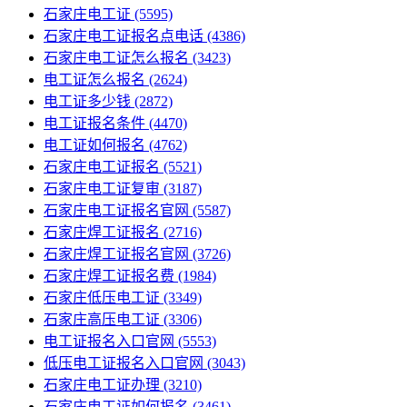
石家庄电工证
(5595)
石家庄电工证报名点电话
(4386)
石家庄电工证怎么报名
(3423)
电工证怎么报名
(2624)
电工证多少钱
(2872)
电工证报名条件
(4470)
电工证如何报名
(4762)
石家庄电工证报名
(5521)
石家庄电工证复审
(3187)
石家庄电工证报名官网
(5587)
石家庄焊工证报名
(2716)
石家庄焊工证报名官网
(3726)
石家庄焊工证报名费
(1984)
石家庄低压电工证
(3349)
石家庄高压电工证
(3306)
电工证报名入口官网
(5553)
低压电工证报名入口官网
(3043)
石家庄电工证办理
(3210)
石家庄电工证如何报名
(3461)