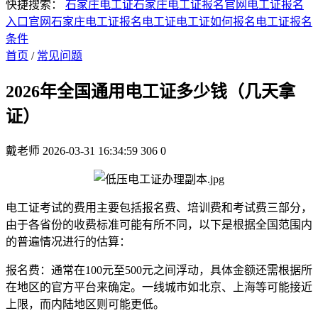
快捷搜索：
石家庄电工证
石家庄电工证报名官网
电工证报名
入口官网
石家庄电工证报名
电工证
电工证如何报名
电工证报名
条件
首页
/
常见问题
2026年全国通用电工证多少钱（几天拿
证）
戴老师
2026-03-31 16:34:59
306
0
电工证考试的费用主要包括报名费、培训费和考试费三部分，
由于各省份的收费标准可能有所不同，以下是根据全国范围内
的普遍情况进行的估算：
‌报名费‌：通常在100元至500元之间浮动，具体金额还需根据所
在地区的官方平台来确定。一线城市如北京、上海等可能接近
上限，而内陆地区则可能更低。