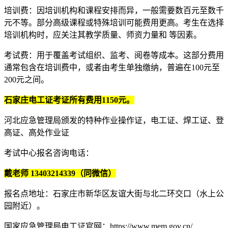
‌培训费‌：因培训机构和课程安排而异，一般需要数百元至数千
元不等。部分高级课程或特殊培训可能费用更高。考生在选择
培训机构时，应关注其教学质量、师资力量和 等因素。
‌考试费‌：用于覆盖考试组织、监考、阅卷等成本。这部分费用
通常包含在培训费中，或者由考生单独缴纳，普遍在100元至
200元之间。
石家庄电工证考证所有费用1150元。
河北应急管理局颁发的特种作业操作证，电工证、焊工证、登
高证、高处作业证
考试中心报名咨询电话：
戴老师 13403214339（同微信）
报名点地址：石家庄市新华区友谊大街与北二环交口（水上公
园附近）。
国家应急管理局电工证官网：https://www.mem.gov.cn/