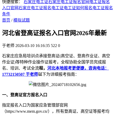
快捷搜索：
石家庄电工证
石家庄电工证报名官网
电工证报名
入口官网
石家庄电工证报名
电工证
电工证如何报名
电工证报名
条件
首页
/
模拟试题
河北省登高证报名入口官网2026年最新
于老师
2026-03-10 16:16:35
522
0
石家庄应急局培训点承接登高证(高空证、登高作业证、高空
作业证)等特种作业操作证报考，全程协助全国学员完成报
名、培训、考试全流
程，
河北本地报考更便捷，咨询电话：
17732150507 于老师
以
下为详细报考指南：
一、登高证官方报名入口
指定报名入口为国家应急管理部官网
（https://www.mem.gov.cn/），所有登高证、高空证等报考均