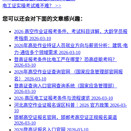
电工证实操考试难不难？
>>
您可以还会对下面的文章感兴趣：
2026 高空作业证报考条件、考试科目详解，大龄学员报
考指南
2026-03-10
2026年高处作业持证人员就业方向与薪资分析：建筑·电
力·通信多个领域需求
2026-03-10
登高证报考条件比电工严在哪里？恐高症能考吗？
2026-03-10
2026年高空作业证查询官网 （国家应急管理部官网报
名）
2026-03-10
登高证查询入口官网查询系统（国家应急管理部）
2026-03-10
2026 高压电工证报考条件与流程速览
2026-03-10
河北高空作业证报名误区科普｜2026 官方政策
2026-03-
10
邯郸高空证报名官网，邯郸考高空证正规报名渠道
2026-03-10
2026登高证报名入口官网
2026-03-10