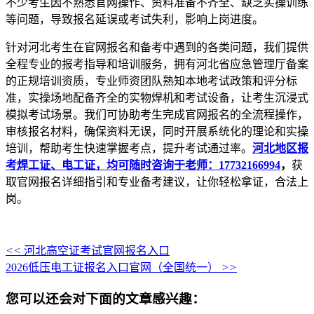
不少考生因不熟悉官网操作、资料准备不齐全、缺乏实操训练
等问题，导致报名延误或考试失利，影响上岗进度。
针对河北考生在官网报名和备考中遇到的各类问题，我们提供
全程专业的报考指导和培训服务，拥有河北省应急管理厅备案
的正规培训资质，专业师资团队熟知本地考试政策和评分标
准，实操场地配备齐全的实物焊机和考试设备，让考生沉浸式
模拟考试场景。我们可协助考生完成官网报名的全流程操作，
审核报名材料，确保资料无误，同时开展系统化的理论和实操
培训，帮助考生快速掌握考点，提升考试通过率。
河北地区报
考焊工证、电工证，均可随时咨询于老师：17732166994
，
获
取官网报名详细指引和专业备考建议，让你轻松拿证，合法上
岗。
<<
河北高空证考试官网报名入口
2026低压电工证报名入口官网（全国统一）
>>
您可以还会对下面的文章感兴趣：