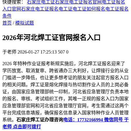
快捷搜索：
石家庄电工证
石家庄电工证报名官网
电工证报名
入口官网
石家庄电工证报名
电工证
电工证如何报名
电工证报名
条件
首页
/
模拟试题
2026年河北焊工证官网报名入口
于老师
2026-01-27 17:25:13
507
0
2026 年特种作业证报考新规实施后，河北焊工证报名迎来了
学历放宽、取消复审、跨省通办三大利好，让焊接行业的从业
门槛进一步降低，也让更多想考证的朋友关注起官方报名入口
的相关问题。焊工证是熔化焊接与热切割作业人员的上岗必备
证，由国家应急管理部统一印制，河北省应急管理厅负责本地
的报名、审核、考试组织工作，其唯一正规的报名入口为国家
应急管理部官网和河北省应急管理厅官网，考生需通过这两个
平台完成信息填报，确保报名信息录入国家特种作业人员管理
系统。
石家庄焊工证办理咨询
电话：17732166994 微信同号 于
老师 点击即可拨打