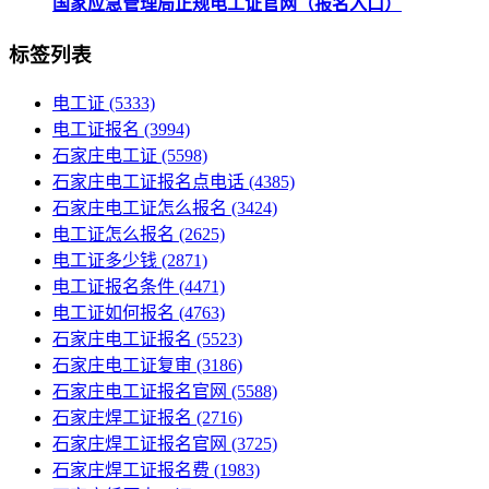
国家应急管理局正规电工证官网（报名入口）
标签列表
电工证
(5333)
电工证报名
(3994)
石家庄电工证
(5598)
石家庄电工证报名点电话
(4385)
石家庄电工证怎么报名
(3424)
电工证怎么报名
(2625)
电工证多少钱
(2871)
电工证报名条件
(4471)
电工证如何报名
(4763)
石家庄电工证报名
(5523)
石家庄电工证复审
(3186)
石家庄电工证报名官网
(5588)
石家庄焊工证报名
(2716)
石家庄焊工证报名官网
(3725)
石家庄焊工证报名费
(1983)