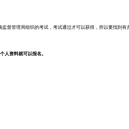
。
场监督管理局组织的考试，考试通过才可以获得，所以要找到有
提交个人资料就可以报名。