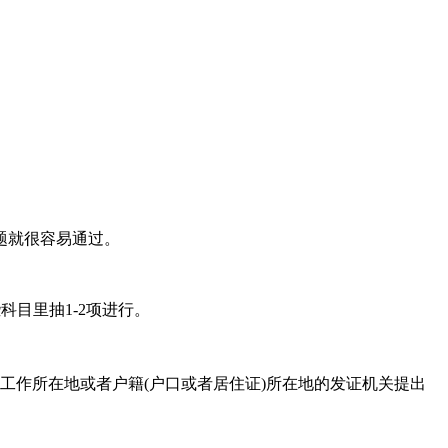
题就很容易通过。
目里抽1-2项进行。
工作所在地或者户籍(户口或者居住证)所在地的发证机关提出