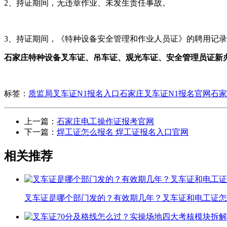
2、持证期间，无违章作业、未发生责任事故。
3、持证期间，《特种设备安全管理和作业人员证》的聘用记录
石家庄特种设备叉车证、吊车证、观光车证、安全管理员证新办、复审
标签：
质监局叉车证N1报名入口
石家庄叉车证N1报名官网
石家
上一篇：
石家庄电工操作证报考官网
下一篇：
焊工证怎么报名 焊工证报名入口官网
相关推荐
叉车证是哪个部门发的？有效期几年？叉车证和电工证怎