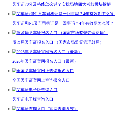
叉车证70分及格线怎么过？实操场地四大考核模块拆解
叉车证和N1叉车司机证是一回事吗？4年有效期怎么算？
质监局叉车证报名入口 （国家市场监督管理总局）
2026年叉车证官网报名入口（最新）
全国叉车证官网上查询报名入口
叉车证电子版查询入口