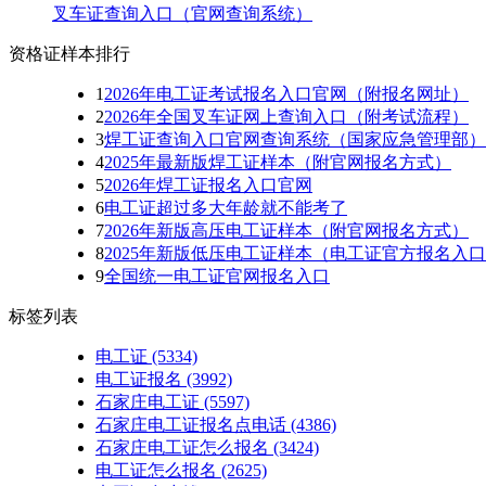
叉车证查询入口（官网查询系统）
资格证样本排行
1
2026年电工证考试报名入口官网（附报名网址）
2
2026年全国叉车证网上查询入口（附考试流程）
3
焊工证查询入口官网查询系统（国家应急管理部）
4
2025年最新版焊工证样本（附官网报名方式）
5
2026年焊工证报名入口官网
6
电工证超过多大年龄就不能考了
7
2026年新版高压电工证样本（附官网报名方式）
8
2025年新版低压电工证样本（电工证官方报名入
9
全国统一电工证官网报名入口
标签列表
电工证
(5334)
电工证报名
(3992)
石家庄电工证
(5597)
石家庄电工证报名点电话
(4386)
石家庄电工证怎么报名
(3424)
电工证怎么报名
(2625)