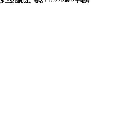
园附近。电话：17732150507 于老师