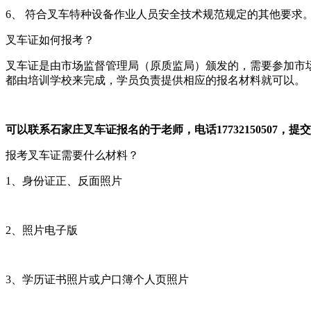
6、 符合叉车特种设备作业人员安全技术规范规定的其他要求
叉车证如何报考？
叉车证是由市场监督管理局（原质监局）颁发的，需要参加市
都由培训学校来完成，学员负责提供相应的报名材料就可以。
可以联系石家庄叉车证报名的于老师，电话17732150507，
报考叉车证需要什么材料？
1、身份证正、反面照片
2、照片电子版
3、学历证书照片或户口簿个人页照片