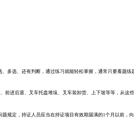
选、多选、还有判断，通过练习就能轻松掌握，通常只要看题练
、前进后退、叉车托盘堆垛、叉车装卸货、上下坡等等，从这些科
题规定，持证人员应当在持证项目有效期届满的1个月以前，向