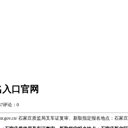
名入口官网
7
评论：0
.samr.gov.cn/ 石家庄质监局叉车证复审、新取指定报名地点：石家