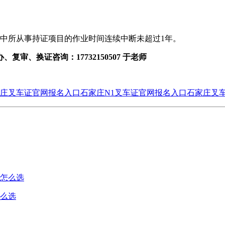
中所从事持证项目的作业时间连续中断未超过1年。
、换证咨询：17732150507 于老师
庄叉车证官网报名入口
石家庄N1叉车证官网报名入口
石家庄叉车
么选