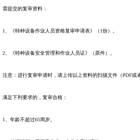
需提交的复审资料：
1、《特种设备作业人员资格复审申请表》（1份）。
2、《特种设备安全管理和作业人员证》（原件）。
注意：进行复审申请时，请上传以上资料的扫描文件（PDF或者
满足下列要求的，复审合格：
1、年龄不超过65周岁。