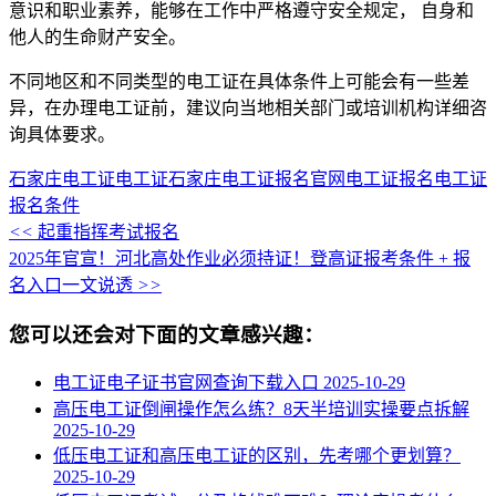
意识和职业素养，能够在工作中严格遵守安全规定， 自身和
他人的生命财产安全。
不同地区和不同类型的电工证在具体条件上可能会有一些差
异，在办理电工证前，建议向当地相关部门或培训机构详细咨
询具体要求。
石家庄电工证
电工证
石家庄电工证报名官网
电工证报名
电工证
报名条件
<<
起重指挥考试报名
2025年官宣！河北高处作业必须持证！登高证报考条件 + 报
名入口一文说透
>>
您可以还会对下面的文章感兴趣：
电工证电子证书官网查询下载入口
2025-10-29
高压电工证倒闸操作怎么练？8天半培训实操要点拆解
2025-10-29
低压电工证和高压电工证的区别，先考哪个更划算？
2025-10-29