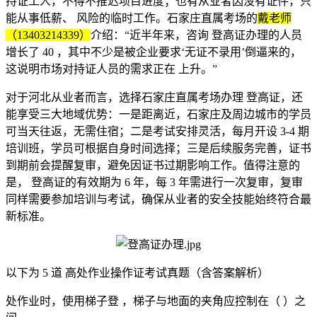
持证工人，不得不推迟项目进度；也有从业者因没有证件，只
能从事低薪、 风险的临时工作。石家庄直属考场的
戴老师
（13403214339）
介绍：“近半年来，咨询 登高证办理的人员
增长了 40 ，其中不少是被企业要求‘无证不录用’倒逼来的，
这说明市场对持证人员的需求正在 上升。”
对于河北从业者而言，选择石家庄直属考场办理 登高证，还
能享受三大地域优势：一是距离近，石家庄及周边城市的学员
可当天往返，无需住宿；二是考试安排灵活，每月开设 3-4 期
培训班，学员可根据自身时间选择；三是后续服务完善，证书
到期前会提醒复审，避免因证书过期影响工作。值得注意的
是， 登高证的有效期为 6 年，每 3 年需进行一次复审，复审
同样需要参加培训与考试，确保从业者的安全技能始终符合最
新标准。
以下为 5 道 高处作业操作证考试真题（含答案解析）
处作业时，使用梯子登 ，梯子与地面的夹角应控制在（ ）之