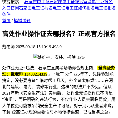
快捷搜索：
石家庄电工证
石家庄电工证报名官网
电工证报名
入口官网
石家庄电工证报名
电工证
电工证如何报名
电工证报名
条件
首页
/
模拟试题
高处作业操作证去哪报名？正规官方报名
戴老师
2025-09-18 15:10:19
498
0
处作业无证=违法，石家庄直属考场助你合规上岗，
登高证办
理：戴老师 13403214339
。 “我干 处作业5年了，凭经验就能
搞定，没必要考证”“临时帮工几天，办个证太麻烦”……在河
北的建筑、电力、装修等行业，这样的想法并不少见。但从
2021年新《安全生产法》实施后， 处作业无证操作已不再是
“违规”，而是明确的违法行为，不仅作业人员会面临罚款，用
人单位更可能被吊销安全生产许可证。对于河北从业者来说，
了解 登高证办理的重要性与本地便捷渠道，已成当务之急。