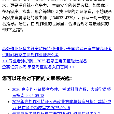
求，更是提升就业竞争力、 生命安全的必要选择。如果你正
在石家庄、邯郸、邢台等地区寻找正规的办证渠道，不妨联系
石家庄直属考场的戴老师（13403214339），获取一对一的报
名指导。记住，在 处作业的世界里，合法合规才是最踏实的
“脚下之路”。
高处作业证多少钱
安监局特种作业证全国联网
石家庄登高证考
试时间
石家庄高处作业证怎么考
<<
专业老师护航，2025 石家庄电工证轻松报名
登高证怎么考 高空考证报名入口官网
>>
您可以还会对下面的文章感兴趣：
2026 高空作业证报考条件、考试科目详解，大龄学员报
考指南
2025-09-18
2026年高处作业持证人员就业方向与薪资分析：建筑·电
力·通信多个领域需求
2025-09-18
登高证报考条件比电工严在哪里？恐高症能考吗？