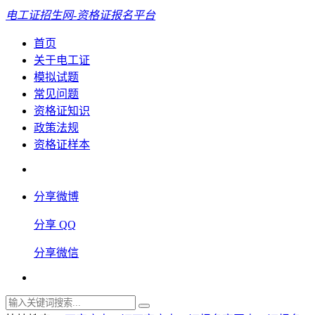
电工证招生网-资格证报名平台
首页
关于电工证
模拟试题
常见问题
资格证知识
政策法规
资格证样本
分享微博
分享 QQ
分享微信