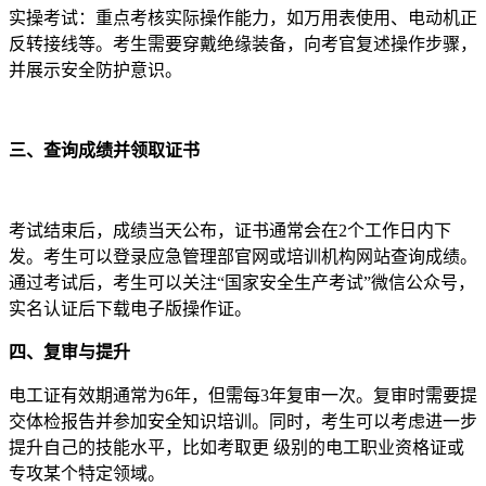
‌实操考试‌：重点考核实际操作能力，如万用表使用、电动机正
反转接线等。考生需要穿戴绝缘装备，向考官复述操作步骤，
并展示安全防护意识。
三、查询成绩并领取证书
考试结束后，成绩当天公布，证书通常会在2个工作日内下
发。考生可以登录应急管理部官网或培训机构网站查询成绩。
通过考试后，考生可以关注“国家安全生产考试”微信公众号，
实名认证后下载电子版操作证。
四、复审与提升
电工证有效期通常为6年，但需每3年复审一次。复审时需要提
交体检报告并参加安全知识培训。同时，考生可以考虑进一步
提升自己的技能水平，比如考取更 级别的电工职业资格证或
专攻某个特定领域。