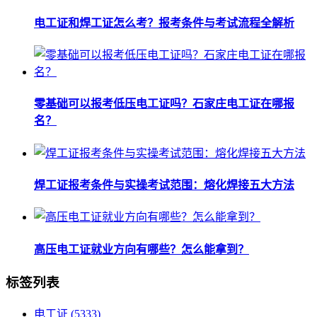
电工证和焊工证怎么考？报考条件与考试流程全解析
零基础可以报考低压电工证吗？石家庄电工证在哪报
名？
焊工证报考条件与实操考试范围：熔化焊接五大方法
高压电工证就业方向有哪些？怎么能拿到？
标签列表
电工证
(5333)