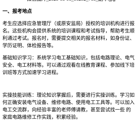
一、报考地点
考生应选择应急管理厅（或原安监局）授权的培训机构进行报
名。这些机构会提供系统的培训课程和考试指导，帮助考生顺
利通过考试。报名时，需要提交相关的报名材料，如身份证、
学历证明、体检报告等。
基础知识学习‌：系统学习电工基础知识，包括电路理论、电气
安全、电工材料等。可以通过观看在线教育课程、参加线下培
训班等方式加速学习进程。
‌实操技能训练‌：理论知识掌握后，需要进行实操训练。学习如
何正确安装电气设备、维修电路、使用电工工具等。可以加入
电工交流群，向经验丰富的老师傅请教，甚至尝试找一些 的
家庭电路维修工作实践，积累经验。