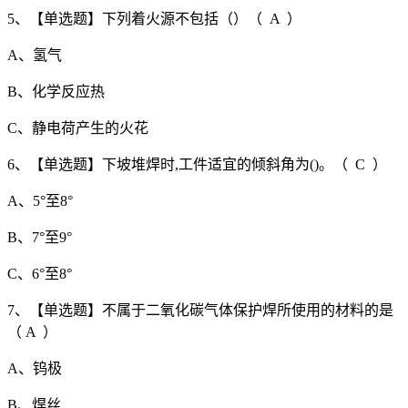
5、【单选题】下列着火源不包括（）（ A ）
A、氢气
B、化学反应热
C、静电荷产生的火花
6、【单选题】下坡堆焊时,工件适宜的倾斜角为()。（ C ）
A、5°至8°
B、7°至9°
C、6°至8°
7、【单选题】不属于二氧化碳气体保护焊所使用的材料的是
（ A ）
A、钨极
B、焊丝