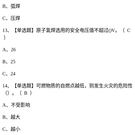
B、弧焊
C、压焊
13、【单选题】原子氢焊选用的安全电压值不超过()V。（ C
）
A、26
B、25
C、24
14、【单选题】可燃物质的自燃点越低，则发生火灾的危险性
（）。（ B ）
A、不受影响
B、越大
C、越小