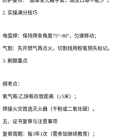
防护要点：“面罩变光戴手套，烟尘口罩不能少”。
2. 实操满分技巧
电弧焊：保持焊条角度75°~80°，匀速移动；
气割：先开燃气再点火，切割线用粉笔预先标记。
3. 刷题重点
频考点：
氧气瓶/乙炔瓶存放距离（≥5米）；
焊接火灾首选灭火器（干粉或二氧化碳）。
五、证书复审与注意事项
复审周期：每3年1次（需参加继续教育）；