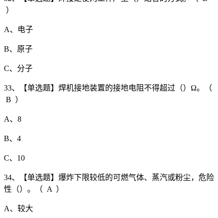
）
A、电子
B、原子
C、分子
33、【单选题】焊机接地装置的接地电阻不得超过（）Ω。（
B ）
A、8
B、4
C、10
34、【单选题】爆炸下限较低的可燃气体、蒸汽或粉尘，危险
性（）。（ A ）
A、较大