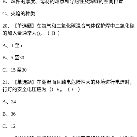
B、焊件的厚度、母材的熔点和导热性及焊缝的空间位置
C、火焰的种类
20、【单选题】在氩气和二氧化碳混合气体保护焊中二氧化碳
的加入量通常为()。（ B ）
A、1 至5
B、5 至30
C、15 至30
21、【单选题】在潮湿而且触电危险性大的环境进行电焊时，
行灯的安全电压应为（）V。（ C ）
A、24
B、36
C、12