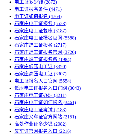
电工证多少钱
(2872)
电工证报名条件
(4471)
电工证如何报名
(4764)
石家庄电工证报名
(5523)
石家庄电工证复审
(3187)
石家庄电工证报名官网
(5588)
石家庄焊工证报名
(2717)
石家庄焊工证报名官网
(3726)
石家庄焊工证报名费
(1984)
石家庄低压电工证
(3350)
石家庄高压电工证
(3307)
电工证报名入口官网
(5554)
低压电工证报名入口官网
(3043)
石家庄电工证办理
(3211)
石家庄电工证如何报名
(3461)
石家庄电工证考试
(2183)
石家庄叉车证官方网站
(2151)
高处作业证多少钱
(2082)
叉车证官网报名入口
(2216)