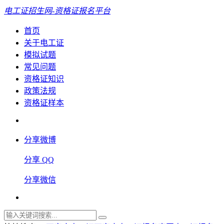
电工证招生网-资格证报名平台
首页
关于电工证
模拟试题
常见问题
资格证知识
政策法规
资格证样本
分享微博
分享 QQ
分享微信