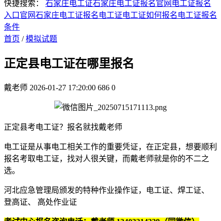
快捷搜索：
石家庄电工证
石家庄电工证报名官网
电工证报名
入口官网
石家庄电工证报名
电工证
电工证如何报名
电工证报名
条件
首页
/
模拟试题
正定县电工证在哪里报名
戴老师
2026-01-27 17:20:00
686
0
正定县考电工证？报名就找戴老师
电工证是从事电工相关工作的重要凭证，在正定县，想要顺利
报名考取电工证，找对人很关键，而戴老师就是你的不二之
选。
河北应急管理局颁发的特种作业操作证，电工证、焊工证、
登高证、 高处作业证