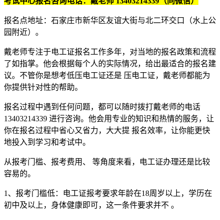
考试中心报名咨询电话：戴老师 13403214339（同微信）
报名点地址：石家庄市新华区友谊大街与北二环交口（水上公
园附近）。
戴老师专注于电工证报名工作多年，对当地的报名政策和流程
了如指掌。他会根据每个人的实际情况，给出最适合的报名建
议。不管你是想考低压电工证还是 压电工证，戴老师都能为
你提供针对性的帮助。
报名过程中遇到任何问题，都可以随时拨打戴老师的电话
13403214339 进行咨询。他会用专业的知识和热情的服务，让
你在报名过程中省心又省力，大大提 报名效率，让你能更快
地投入到学习和考试中。
从报考门槛、报考费用、 等角度来看，电工证办理还是比较
容易的。
1、报考门槛低：电工证报考要求年龄在18周岁以上，学历在
初中及以上，身体健康即可，这一条件要求并不 。