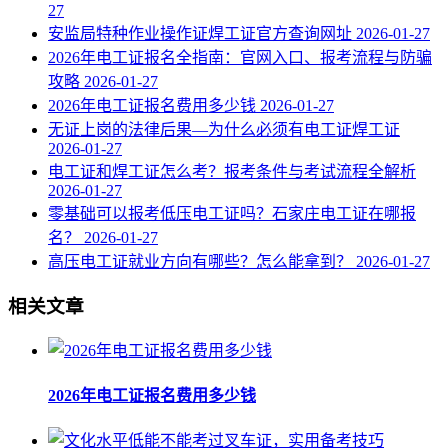
27
安监局特种作业操作证焊工证官方查询网址
2026-01-27
2026年电工证报名全指南：官网入口、报考流程与防骗
攻略
2026-01-27
2026年电工证报名费用多少钱
2026-01-27
无证上岗的法律后果—为什么必须有电工证焊工证
2026-01-27
电工证和焊工证怎么考？报考条件与考试流程全解析
2026-01-27
零基础可以报考低压电工证吗？石家庄电工证在哪报
名？
2026-01-27
高压电工证就业方向有哪些？怎么能拿到？
2026-01-27
相关文章
2026年电工证报名费用多少钱