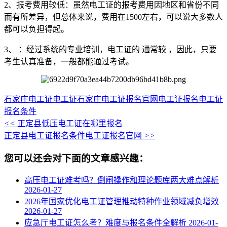
2、报考费用较低：虽然电工证的报考费用因地区和省份不同
而有所差异，但总体来说，费用在1500左右，可以说大多数人
都可以负担得起。
3、 ：经过系统的专业培训，电工证的 通常较 ，因此，只要
考生认真准备，一般都能通过考试。
石家庄电工证
电工证
石家庄电工证报名官网
电工证报名
电工证
报名条件
<<
正定县低压电工证在哪里报名
正定县电工证报名条件电工证报名官网
>>
您可以还会对下面的文章感兴趣：
高压电工证难考吗？倒闸操作和理论题库两大难点解析
2026-01-27
2026年国家优化电工证管理推动特种作业领域减负增效
2026-01-27
应急厅电工证怎么考？难度与报名条件全解析
2026-01-