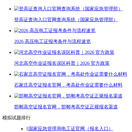
登高证查询入口官网查询系统（国家应急管理部）
2026 高压电工证报考条件与流程速览
河北高空作业证报名误区科普｜2026 官方政策
石家庄高空证报名官网，考高处作业证需要什么材料
邯郸高空证报名官网，邯郸考高空证正规报名渠道
模拟试题排行
1
国家应急管理局电工证官网（报名入口）