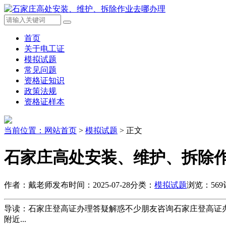
首页
关于电工证
模拟试题
常见问题
资格证知识
政策法规
资格证样本
当前位置：
网站首页
>
模拟试题
> 正文
石家庄高处安装、维护、拆除
作者：戴老师
发布时间：2025-07-28
分类：
模拟试题
浏览：569
导读：石家庄登高证办理答疑解惑不少朋友咨询石家庄登高证办理
附近...