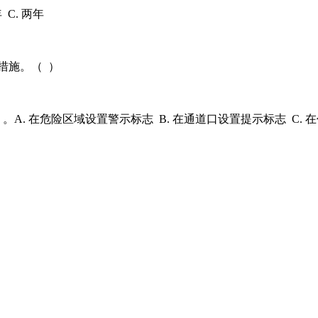
C. 两年
措施。（ ）
. 在危险区域设置警示标志 B. 在通道口设置提示标志 C. 
。