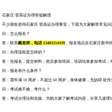
石家庄 登高证办理答疑解惑
不少朋友咨询石家庄 登高证办理事宜，下面为大家解答常见问
问：怎么报名？
答：联系
戴老师，电话 13403214339
，报名地点在石家庄新华
问：办理流程是怎样的？
答：先报名，提交材料；然后参加培训；培训结束参加考试；
问：报名有什么条件？
答：需年满 18 周岁，不超过 60 周岁，身体健康，无妨碍 
问：考试难不难，考什么？
答：考试分理论和实操。为助大家了解考试内容，分享几道理